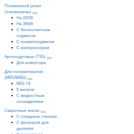
Плазменной резки
(плазморезы)
На 220В
На 380В
С бесконтактным
поджигом
С пневмоподжигом
С компрессором
Аргонодуговые (TIG)
Для инвертора
Для полуавтоматов
(MIG/MAG)
MIG 15
5 метров
С жидкостным
охлаждением
Сварочные маски
С откидным стеклом
С фильтром для
дыхания
С подсветкой