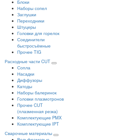
Блоки
Наборы сопел
Заглушки
Переходники
Штуцеры
Головки для горелок
Соединители
быстросъёмные
Прочее TIG
Расходные части CUT
Сопла
Насадки
Диффузоры
Катоды
Наборы балеринок
Головки плазмотронов
Прочее CUT
(плазменная резка)
Комплектующие PMX
Комплектующие IPT
Сварочные материалы
Вольфрамовые