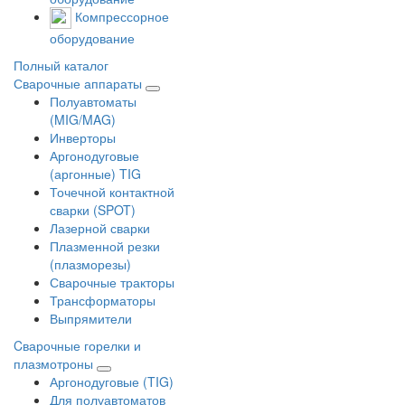
Компрессорное
оборудование
Полный каталог
Сварочные аппараты
Полуавтоматы
(MIG/MAG)
Инверторы
Аргонодуговые
(аргонные) TIG
Точечной контактной
сварки (SPOT)
Лазерной сварки
Плазменной резки
(плазморезы)
Сварочные тракторы
Трансформаторы
Выпрямители
Cварочные горелки и
плазмотроны
Аргонодуговые (TIG)
Для полуавтоматов