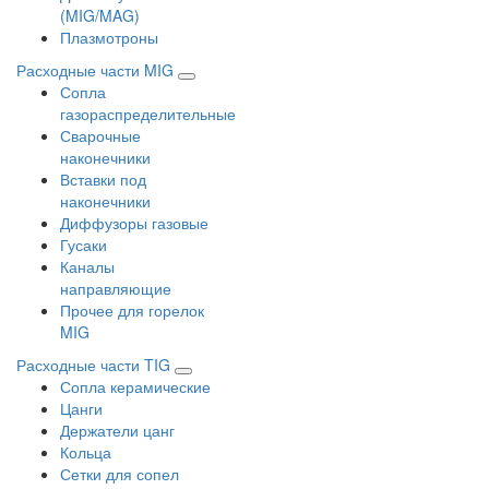
(MIG/MAG)
Плазмотроны
Расходные части MIG
Сопла
газораспределительные
Сварочные
наконечники
Вставки под
наконечники
Диффузоры газовые
Гусаки
Каналы
направляющие
Прочее для горелок
MIG
Расходные части TIG
Сопла керамические
Цанги
Держатели цанг
Кольца
Сетки для сопел