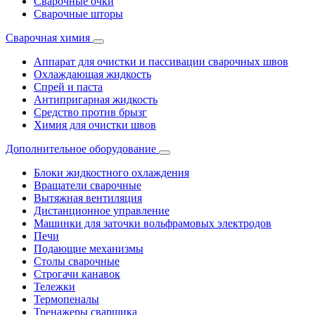
Сварочные очки
Сварочные шторы
Сварочная химия
Аппарат для очистки и пассивации сварочных швов
Охлаждающая жидкость
Спрей и паста
Антипригарная жидкость
Средство против брызг
Химия для очистки швов
Дополнительное оборудование
Блоки жидкостного охлаждения
Вращатели сварочные
Вытяжная вентиляция
Дистанционное управление
Машинки для заточки вольфрамовых электродов
Печи
Подающие механизмы
Столы сварочные
Строгачи канавок
Тележки
Термопеналы
Тренажеры сварщика