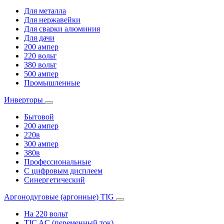
Для металла
Для нержавейки
Для сварки алюминия
Для дачи
200 ампер
220 вольт
380 вольт
500 ампер
Промышленные
Инверторы
Бытовой
200 ампер
220в
300 ампер
380в
Профессиональные
С цифровым дисплеем
Синергетический
Аргонодуговые (аргонные) TIG
На 220 вольт
TIC AC (переменный ток)