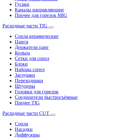
Гусаки
Каналы направляющие
Прочее для горелок MIG
Расходные части TIG
Сопла керамические
Цанги
Держатели цанг
Кольца
Сетки для сопел
Блоки
Наборы сопел
Заглушки
Переходники
Штуцеры
Головки для горелок
Соединители быстросъёмные
Прочее TIG
Расходные части CUT
Сопла
Насадки
Диффузоры