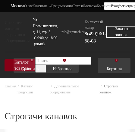
Москва
О нас
Клиентам
Бренды
Акции
Статьи
Доставка
Контакты
Вход/регистрац
Ул.
Контактный
Интернет-
Промышленная,
номер
магазин
Заказать
д. 11, стр. 3
info@grattech.ru
8(499)961-
сварочного
звонок
C 9:00 до 18:00
58-08
оборудования
(пн-пт)
0
0
0
Каталог
товаров
Сравнить
Избранное
Корзина
Главная
Каталог
Дополнительное
Строгачи
продукции
оборудование
канавок
Строгачи канавок