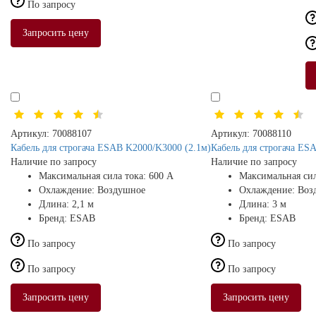
По запросу
Запросить цену
Артикул:
70088107
Артикул:
70088110
Кабель для строгача ESAB K2000/K3000 (2.1м)
Кабель для строгача ES
Наличие по запросу
Наличие по запросу
Максимальная сила тока:
600 А
Максимальная сил
Охлаждение:
Воздушное
Охлаждение:
Воз
Длина:
2,1 м
Длина:
3 м
Бренд:
ESAB
Бренд:
ESAB
По запросу
По запросу
По запросу
По запросу
Запросить цену
Запросить цену