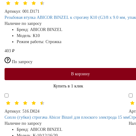
Артикул:
001.D171
Резьбовая втулка ABICOR BINZEL к строгачу К10 (G3/8 х 9.0 мм, упак
Наличие по запросу
Бренд:
ABICOR BINZEL
Модель:
К10
Режим работы:
Строжка
403 ₽
По запросу
В корзину
Купить в 1 клик
Артикул:
516.D024
Арт
Сопло (губки) строгача Abicor Binzel для плоского электрода 15 мм
Стр
Наличие по запросу
Нал
Бренд:
ABICOR BINZEL
Модель:
К-10/12/16/20