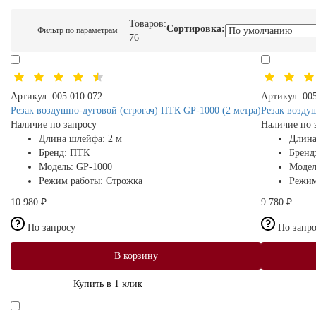
Товаров:
Сортировка:
Фильтр по параметрам
76
Артикул:
005.010.072
Артикул:
00
Резак воздушно-дуговой (строгач) ПТК GP-1000 (2 метра)
Резак возду
Наличие по запросу
Наличие по 
Длина шлейфа:
2 м
Длина
Бренд:
ПТК
Бренд
Модель:
GP-1000
Модел
Режим работы:
Строжка
Режим
10 980 ₽
9 780 ₽
По запросу
По запр
В корзину
Купить в 1 клик