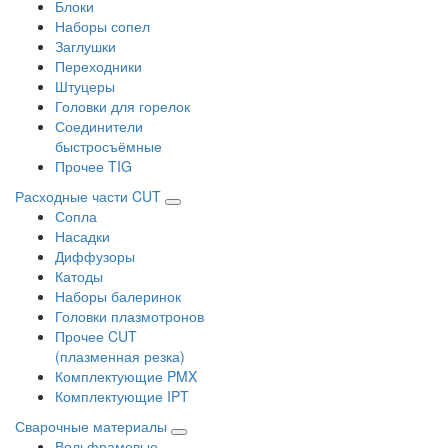
Блоки
Наборы сопел
Заглушки
Переходники
Штуцеры
Головки для горелок
Соединители
быстросъёмные
Прочее TIG
Расходные части CUT
Сопла
Насадки
Диффузоры
Катоды
Наборы балеринок
Головки плазмотронов
Прочее CUT
(плазменная резка)
Комплектующие PMX
Комплектующие IPT
Сварочные материалы
Вольфрамовые