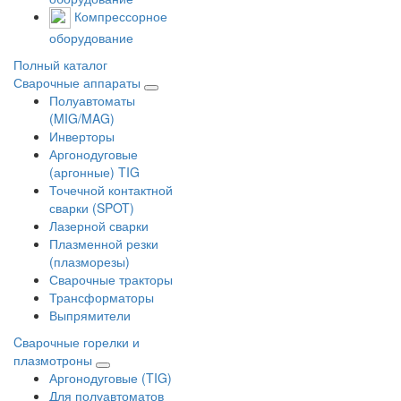
Компрессорное
оборудование
Полный каталог
Сварочные аппараты
Полуавтоматы
(MIG/MAG)
Инверторы
Аргонодуговые
(аргонные) TIG
Точечной контактной
сварки (SPOT)
Лазерной сварки
Плазменной резки
(плазморезы)
Сварочные тракторы
Трансформаторы
Выпрямители
Cварочные горелки и
плазмотроны
Аргонодуговые (TIG)
Для полуавтоматов