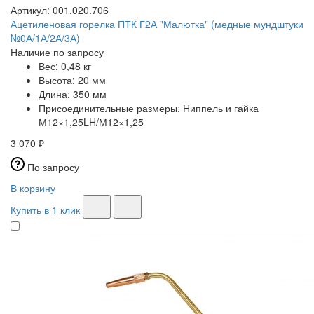
Артикул:
001.020.706
Ацетиленовая горелка ПТК Г2А "Малютка" (медные мундштуки
№0А/1А/2А/3А)
Наличие по запросу
Вес:
0,48 кг
Высота:
20 мм
Длина:
350 мм
Присоединительные размеры:
Ниппель и гайка
М12×1,25LH/М12×1,25
3 070 ₽
По запросу
В корзину
Купить в 1 клик