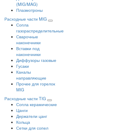
(MIG/MAG)
Плазмотроны
Расходные части MIG
Сопла
газораспределительные
Сварочные
наконечники
Вставки под
наконечники
Диффузоры газовые
Гусаки
Каналы
направляющие
Прочее для горелок
MIG
Расходные части TIG
Сопла керамические
Цанги
Держатели цанг
Кольца
Сетки для сопел