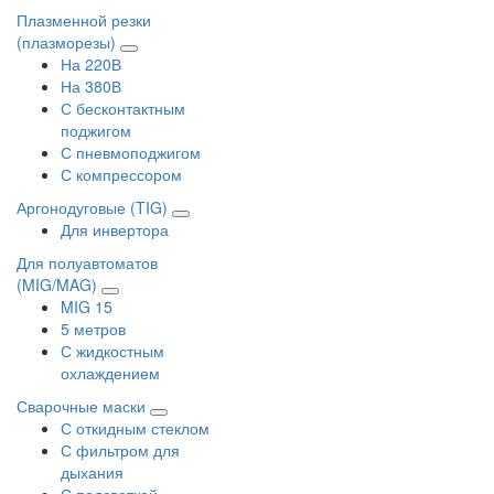
Плазменной резки
(плазморезы)
На 220В
На 380В
С бесконтактным
поджигом
С пневмоподжигом
С компрессором
Аргонодуговые (TIG)
Для инвертора
Для полуавтоматов
(MIG/MAG)
MIG 15
5 метров
С жидкостным
охлаждением
Сварочные маски
С откидным стеклом
С фильтром для
дыхания
С подсветкой