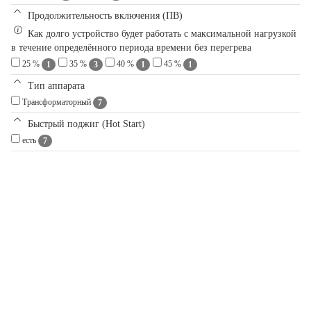
Продолжительность включения (ПВ)
Как долго устройство будет работать с максимальной нагрузкой
в течение определённого периода времени без перегрева
25 %
35 %
40 %
45 %
1
3
1
1
Тип аппарата
Трансформаторный
7
Быстрый поджиг (Hot Start)
есть
7