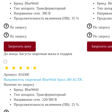
Бренд:
BlueWeld
Бренд:
Bl
Тип аппарата:
Трансформаторный
Тип аппа
Напряжение сети:
380 В
Напряжен
Продолжительность включения (ПВ):
35 %
Продолжи
По запросу
По запросу
По запросу
По запросу
Запросить цену
Запросить це
До конца Августа сварочная маска в подарок
Артикул:
814300
Выпрямитель сварочный BlueWeld Space 280 AC/DC
Наличие по запросу
Бренд:
BlueWeld
Тип аппарата:
Трансформаторный
Напряжение сети:
220/380 В
Продолжительность включения (ПВ):
25 %