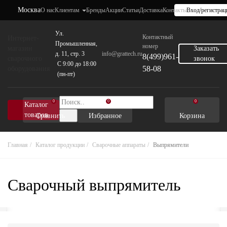
Москва
О нас
Клиентам
Бренды
Акции
Статьи
Доставка
Контакты
Вход/регистрац
Ул.
Контактный
Интернет-
Промышленная,
номер
магазин
Заказать
д. 11, стр. 3
info@grattech.ru
8(499)961-
сварочного
звонок
C 9:00 до 18:00
58-08
оборудования
(пн-пт)
0
0
0
Каталог
товаров
Сравнить
Избранное
Корзина
Главная
Каталог продукции
Сварочные аппараты
Выпрямители
Сварочный выпрямитель