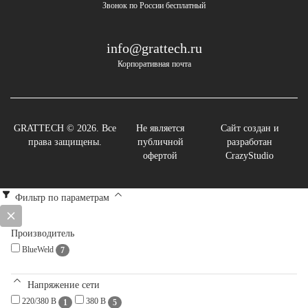
Звонок по России бесплатный
info@grattech.ru
Корпоративная почта
GRATTECH © 2026. Все
Не является
Сайт создан и
права защищены.
публичной
разработан
офертой
CrazyStudio
Фильтр по параметрам
Производитель
BlueWeld
7
Напряжение сети
220/380 В
380 В
1
5