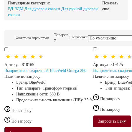
Популярные категории:
Показать
ВД
ВДМ
Для дуговой сварки
Для ручной дуговой
еще
сварки
Товаров:
Сортировка:
Фильтр по параметрам
7
Артикул:
818165
Артикул:
819125
Выпрямитель сварочный BlueWeld Omega 280
Выпрямитель свароч
Наличие по запросу
Наличие по запросу
Бренд:
BlueWeld
Бренд:
BlueWe
Тип аппарата:
Трансформаторный
Тип аппарата:
Напряжение сети:
380 В
По запросу
Продолжительность включения (ПВ):
35 %
По запросу
По запросу
По запросу
Запросить цену