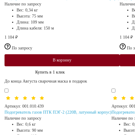
Наличие по запросу
Наличие
Вес:
0,34 кг
В
Высота:
75 мм
В
Длина:
109 мм
Д
Длина кабеля:
150 м
Д
1 104 ₽
1 104 ₽
По запросу
По 
В корзину
Купить в 1 клик
До конца Августа сварочная маска в подарок
Артикул:
001.010.439
Артикул:
00
Подогреватель газов ПТК ПЭГ-2 (220В, латунный корпус)
Подогревате
Наличие по запросу
Наличие по 
Вес:
0,6 кг
Вес:
0
Высота:
90 мм
Высот