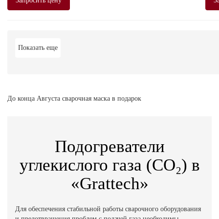
Запросить цену
З
Показать еще
До конца Августа сварочная маска в подарок
Подогреватели
углекислого газа (CO₂) в
«Grattech»
Для обеспечения стабильной работы сварочного оборудования
и предотвращения проблем с подачей газа необходимы