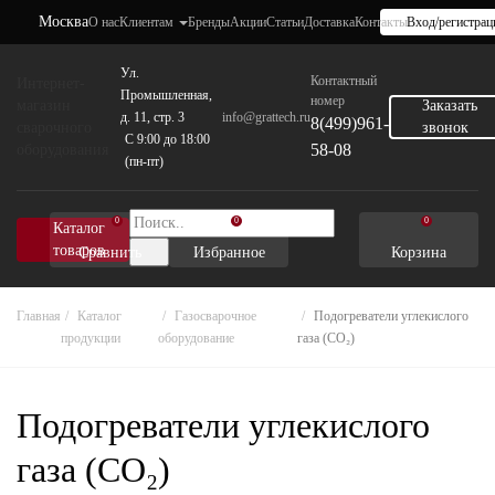
Москва
О нас
Клиентам
Бренды
Акции
Статьи
Доставка
Контакты
Вход/регистрац
Ул.
Контактный
Интернет-
Промышленная,
номер
магазин
Заказать
д. 11, стр. 3
info@grattech.ru
8(499)961-
сварочного
звонок
C 9:00 до 18:00
58-08
оборудования
(пн-пт)
0
0
0
Каталог
товаров
Сравнить
Избранное
Корзина
Главная
Каталог
Газосварочное
Подогреватели углекислого
продукции
оборудование
газа (CO₂)
Подогреватели углекислого
газа (CO₂)