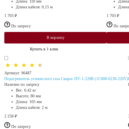
Длина:
110 мм
Длин
Длина кабеля:
0,15 м
Длина
1 703 ₽
1 703 ₽
По запросу
По запр
В корзину
Купить в 1 клик
Артикул:
96487
Подогреватель углекислого газа Сварог ПУ-1-220В (1C008-0238-220V)
Наличие по запросу
Вес:
0,42 кг
Высота:
80 мм
Длина:
105 мм
Длина кабеля:
2 м
2 258 ₽
По запросу