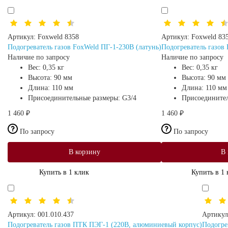
Артикул:
Foxweld 8358
Артикул:
Foxweld 83
Подогреватель газов FoxWeld ПГ-1-230В (латунь)
Подогреватель газов
Наличие по запросу
Наличие по запросу
Вес:
0,35 кг
Вес:
0,35 кг
Высота:
90 мм
Высота:
90 мм
Длина:
110 мм
Длина:
110 мм
Присоединительные размеры:
G3/4
Присоедините
1 460 ₽
1 460 ₽
По запросу
По запросу
В корзину
В 
Купить в 1 клик
Купить в 1 
Артикул:
001.010.437
Артикул
Подогреватель газов ПТК ПЭГ-1 (220В, алюминиевый корпус)
Подогре