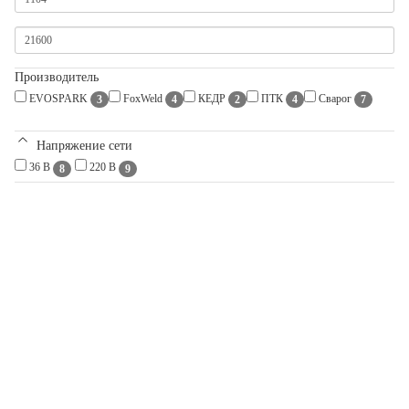
Производитель
EVOSPARK
FoxWeld
КЕДР
ПТК
Сварог
3
4
2
4
7
Напряжение сети
36 В
220 В
8
9