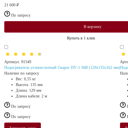
21 600 ₽
По запросу
В корзину
Купить в 1 клик
Артикул:
91549
Арти
Подогреватель углекислотный Сварог ПУ-1 36В (129x135x162 мм)
Подо
Наличие по запросу
Нали
Вес:
0,55 кг
Высота:
135 мм
Длина:
129 мм
Длина кабеля:
2 м
По запросу
По запросу