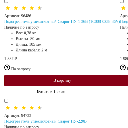
Артикул:
96486
Арти
Подогреватель углекислотный Сварог ПУ-1 36В (1C008-0238-36V)
Подо
Наличие по запросу
Нали
Вес:
0,38 кг
Высота:
80 мм
Длина:
105 мм
Длина кабеля:
2 м
1 887 ₽
1 98
По запросу
В корзину
Купить в 1 клик
Артикул:
94733
Подогреватель углекислотный Сварог ПУ-220В
Наличие по запросу