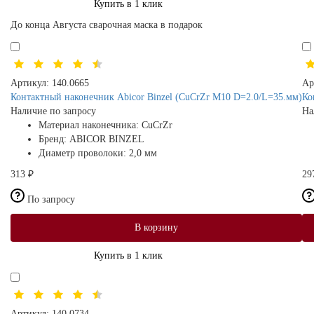
Купить в 1 клик
До конца Августа сварочная маска в подарок
Артикул:
140.0665
Ар
Контактный наконечник Abicor Binzel (CuCrZr M10 D=2.0/L=35.мм)
Ко
Наличие по запросу
На
Материал наконечника:
CuCrZr
Бренд:
ABICOR BINZEL
Диаметр проволоки:
2,0 мм
313 ₽
29
По запросу
В корзину
Купить в 1 клик
Артикул:
140.0734