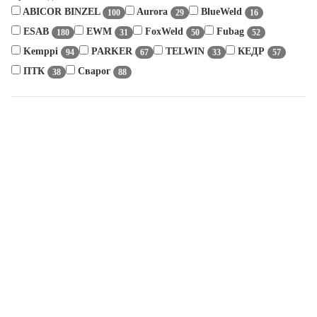
ABICOR BINZEL
Aurora
BlueWeld
100
29
16
ESAB
EWM
FoxWeld
Fubag
180
31
50
52
Kemppi
PARKER
TELWIN
КЕДР
94
67
33
57
ПТК
Сварог
38
88