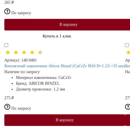
265 ₽
По запросу
В корзину
Купить в 1 клик
Артикул:
140.0481
Ар
Контактный наконечник Abicor Binzel (CuCrZr M10 D=1.2/L=35.мм)
Ко
Наличие по запросу
На
Материал наконечника:
CuCrZr
Бренд:
ABICOR BINZEL
Диаметр проволоки:
1,2 мм
275 ₽
27
По запросу
В корзину