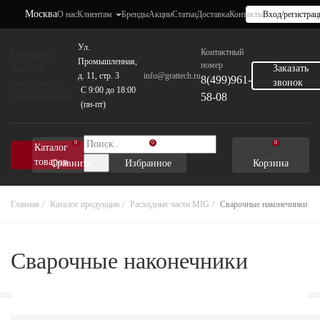
Москва
О нас
Клиентам
Бренды
Акции
Статьи
Доставка
Контакты
Вход/регистрац
Ул.
Контактный
Интернет-
Промышленная,
номер
магазин
Заказать
д. 11, стр. 3
info@grattech.ru
8(499)961-
сварочного
звонок
C 9:00 до 18:00
58-08
оборудования
(пн-пт)
0
0
0
Каталог
товаров
Сравнить
Избранное
Корзина
Главная
Каталог продукции
Расходные части MIG
Сварочные наконечники
Сварочные наконечники