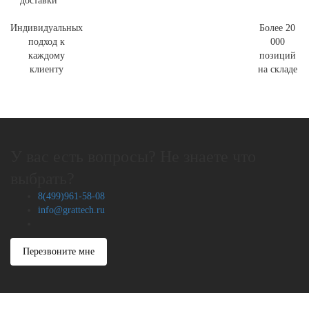
доставки
Индивидуальных
Более 20
подход к
000
каждому
позиций
клиенту
на складе
У вас есть вопросы? Не знаете что
выбрать?
8(499)961-58-08
info@grattech.ru
Перезвоните мне