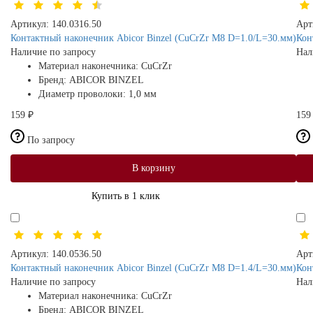
Артикул:
140.0316.50
Арт
Контактный наконечник Abicor Binzel (CuCrZr M8 D=1.0/L=30.мм)
Кон
Наличие по запросу
Нал
Материал наконечника:
CuCrZr
Бренд:
ABICOR BINZEL
Диаметр проволоки:
1,0 мм
159 ₽
159
По запросу
В корзину
Купить в 1 клик
Артикул:
140.0536.50
Арт
Контактный наконечник Abicor Binzel (CuCrZr M8 D=1.4/L=30.мм)
Кон
Наличие по запросу
Нал
Материал наконечника:
CuCrZr
Бренд:
ABICOR BINZEL