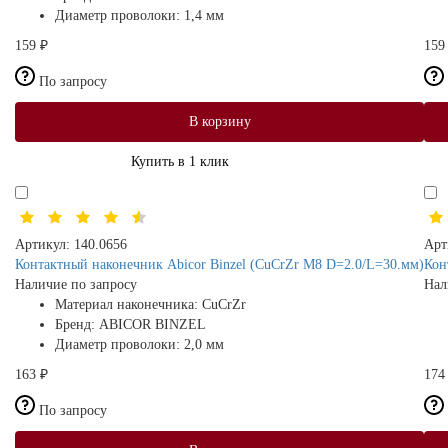
Диаметр проволоки:
1,4 мм
159 ₽
159
По запросу
В корзину
Купить в 1 клик
Артикул:
140.0656
Арт
Контактный наконечник Abicor Binzel (CuCrZr M8 D=2.0/L=30.мм)
Кон
Наличие по запросу
Нал
Материал наконечника:
CuCrZr
Бренд:
ABICOR BINZEL
Диаметр проволоки:
2,0 мм
163 ₽
174
По запросу