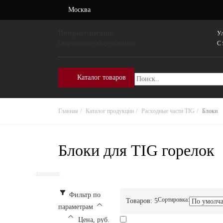
Москва
Интернет-магазин
Ул
сварочного оборудования
C 
Каталог товаров
Главная
Каталог продукции
Расходные части TIG
Блоки
Блоки для TIG горелок
Фильтр по
Сортировка:
Товаров:
5
параметрам
Цена, руб.