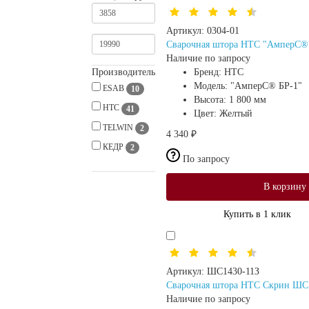
Артикул:
0304-01
Сварочная штора HTC "АмперС® 
Наличие по запросу
Производитель
Бренд:
HTC
Модель:
"АмперС® БР-1"
ESAB
10
Высота:
1 800 мм
HTC
41
Цвет:
Желтый
TELWIN
2
4 340 ₽
КЕДР
2
По запросу
В корзину
Купить в 1 клик
Артикул:
ШС1430-11З
Сварочная штора HTC Скрин ШС (
Наличие по запросу