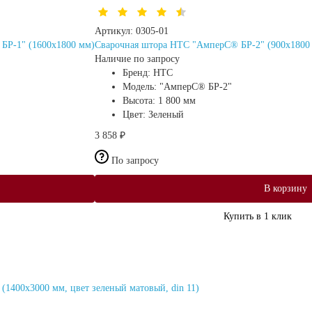
Артикул:
0305-01
БР-1" (1600х1800 мм)
Сварочная штора HTC "АмперС® БР-2" (900х1800 м
Наличие по запросу
Бренд:
HTC
Модель:
"АмперС® БР-2"
Высота:
1 800 мм
Цвет:
Зеленый
3 858 ₽
По запросу
В корзину
Купить в 1 клик
1400x3000 мм, цвет зеленый матовый, din 11)