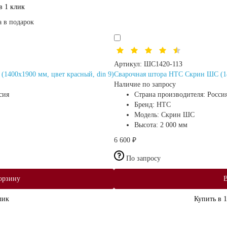
в 1 клик
а в подарок
Артикул:
ШС1420-11З
1400х1900 мм, цвет красный, din 9)
Сварочная штора HTC Скрин ШС (140
Наличие по запросу
сия
Страна производителя:
Росси
Бренд:
HTC
Модель:
Скрин ШС
Высота:
2 000 мм
6 600 ₽
По запросу
орзину
В
лик
Купить в 1