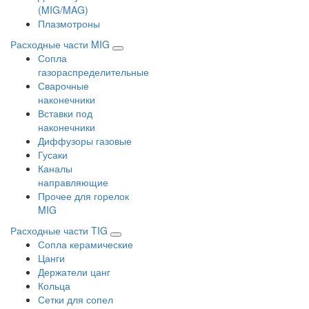
(MIG/MAG)
Плазмотроны
Расходные части MIG
Сопла
газораспределительные
Сварочные
наконечники
Вставки под
наконечники
Диффузоры газовые
Гусаки
Каналы
направляющие
Прочее для горелок
MIG
Расходные части TIG
Сопла керамические
Цанги
Держатели цанг
Кольца
Сетки для сопел