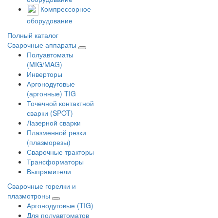
Компрессорное
оборудование
Полный каталог
Сварочные аппараты
Полуавтоматы
(MIG/MAG)
Инверторы
Аргонодуговые
(аргонные) TIG
Точечной контактной
сварки (SPOT)
Лазерной сварки
Плазменной резки
(плазморезы)
Сварочные тракторы
Трансформаторы
Выпрямители
Cварочные горелки и
плазмотроны
Аргонодуговые (TIG)
Для полуавтоматов