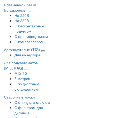
Плазменной резки
(плазморезы)
На 220В
На 380В
С бесконтактным
поджигом
С пневмоподжигом
С компрессором
Аргонодуговые (TIG)
Для инвертора
Для полуавтоматов
(MIG/MAG)
MIG 15
5 метров
С жидкостным
охлаждением
Сварочные маски
С откидным стеклом
С фильтром для
дыхания
С подсветкой