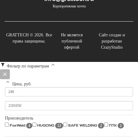
Корпоративная почта
GRATTECH © 2026. Все
Не является
Сайт создан и
права защищены.
публичной
разработан
офертой
CrazyStudio
Фильтр по параметрам
Цена, руб.
Производитель
4
12
2
2
FoxWeld
HUGONG
SAFE WELDING
ПТК