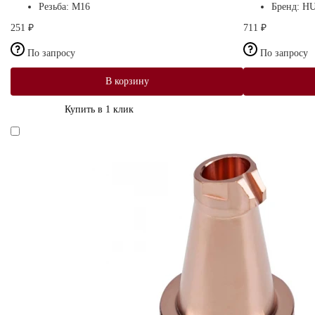
Резьба:
М16
Бренд:
H
251 ₽
711 ₽
По запросу
По запросу
В корзину
Купить в 1 клик