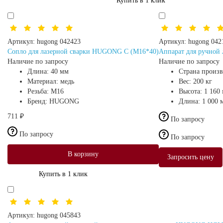
Купить в 1 клик
Артикул:
hugong 042423
Артикул:
hugong 042
Сопло для лазерной сварки HUGONG C (M16*40)
Аппарат для ручной
Наличие по запросу
Наличие по запросу
Длина:
40 мм
Страна произ
Материал:
медь
Вес:
200 кг
Резьба:
М16
Высота:
1 160
Бренд:
HUGONG
Длина:
1 000 
711 ₽
По запросу
По запросу
По запросу
В корзину
Запросить цену
Купить в 1 клик
Артикул:
hugong 045843