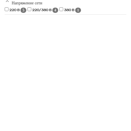
Напряжение сети
5
4
1
220 В
220/380 В
380 В