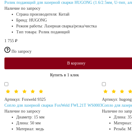
Ролик подающий для лазерной сварки HUGONG (1.6/2.5мм, U-тип, а
Наличие по запросу
Страна производителя:
Китай
Бренд:
HUGONG
Режим работы:
Лазерная сварка/резка/чистка
Тип товара:
Ролик подающий
1 755 ₽
По запросу
В корзину
Купить в 1 клик
Артикул:
Foxweld 9325
Артикул:
hugong
Сопло для лазерной сварки FoxWeld FWL21T WS0003
Сопло для лазер
Наличие по запросу
Наличие по запр
Диаметр:
15 мм
Длина:
35
Длина:
50 мм
Материал
Материал:
медь
Резьба:
М