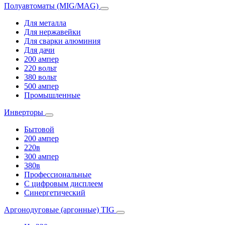
Полуавтоматы (MIG/MAG)
Для металла
Для нержавейки
Для сварки алюминия
Для дачи
200 ампер
220 вольт
380 вольт
500 ампер
Промышленные
Инверторы
Бытовой
200 ампер
220в
300 ампер
380в
Профессиональные
С цифровым дисплеем
Синергетический
Аргонодуговые (аргонные) TIG