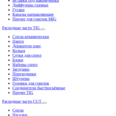
Вставки под наконечники
Диффузоры газовые
Гусаки
Каналы направляющие
Прочее для горелок MIG
Расходные части TIG
Сопла керамические
Цанги
Держатели цанг
Кольца
Сетки для сопел
Блоки
Наборы сопел
Заглушки
Переходники
Штуцеры
Головки для горелок
Соединители быстросъёмные
Прочее TIG
Расходные части CUT
Сопла
Насадки