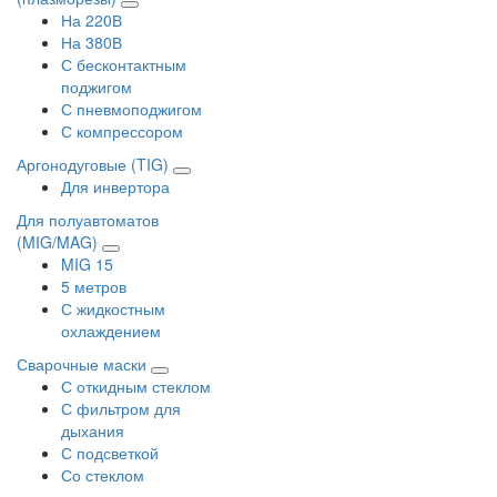
На 220В
На 380В
С бесконтактным
поджигом
С пневмоподжигом
С компрессором
Аргонодуговые (TIG)
Для инвертора
Для полуавтоматов
(MIG/MAG)
MIG 15
5 метров
С жидкостным
охлаждением
Сварочные маски
С откидным стеклом
С фильтром для
дыхания
С подсветкой
Со стеклом