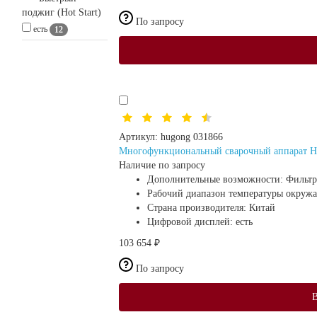
поджиг (Hot Start)
По запросу
есть
12
Артикул:
hugong 031866
Многофункциональный сварочный аппарат H
Наличие по запросу
Дополнительные возможности:
Фильтр
Рабочий диапазон температуры окруж
Страна производителя:
Китай
Цифровой дисплей:
есть
103 654 ₽
По запросу
В