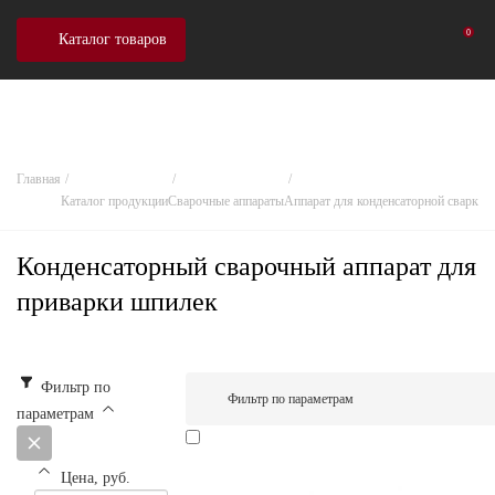
0
Каталог товаров
Главная
Каталог продукции
Сварочные аппараты
Аппарат для конденсаторной сварки
Д
Конденсаторный сварочный аппарат для
приварки шпилек
Фильтр по
Фильтр по параметрам
параметрам
Цена, руб.