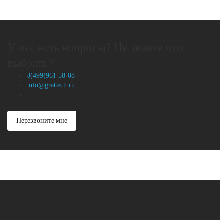
У вас есть вопросы? Не знаете что
выбрать?
8(499)961-58-08
info@grattech.ru
Перезвоните мне