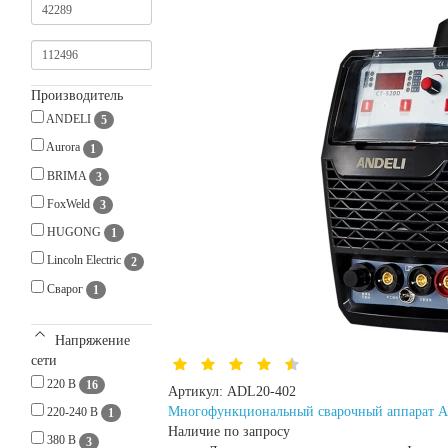
Производитель
ANDELI
5
Aurora
1
BRIMA
3
FoxWeld
3
HUGONG
1
Lincoln Electric
2
Сварог
1
Напряжение
сети
220 В
16
Артикул:
ADL20-402
Многофункциональный сварочный аппарат
220-240 В
1
Наличие по запросу
380 В
3