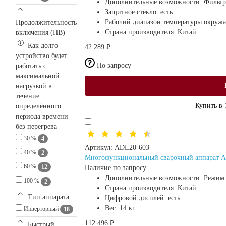
Дополнительные возможности:
Фильтр
Защитное стекло:
есть
Рабочий диапазон температуры окруж
Продолжительность
Страна производителя:
Китай
включения (ПВ)
Как долго
42 289 ₽
устройство будет
По запросу
работать с
максимальной
нагрузкой в
течение
Купить в 
определённого
периода времени
без перегрева
30 %
4
Артикул:
ADL20-603
40 %
2
Многофункциональный сварочный аппарат A
60 %
12
Наличие по запросу
Дополнительные возможности:
Режим 
100 %
2
Страна производителя:
Китай
Тип аппарата
Цифровой дисплей:
есть
Вес:
14 кг
Инверторный
18
112 496 ₽
Быстрый