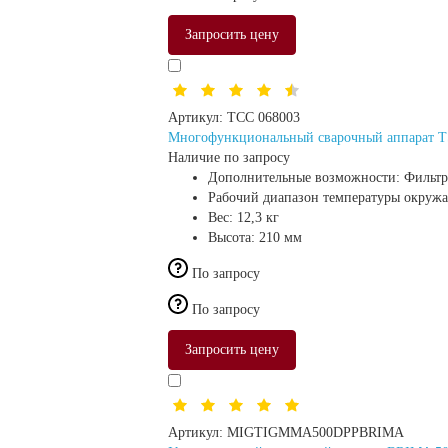
Запросить цену
Артикул:
ТСС 068003
Многофункциональный сварочный аппарат T
Наличие по запросу
Дополнительные возможности:
Фильтр
Рабочий диапазон температуры окруж
Вес:
12,3 кг
Высота:
210 мм
По запросу
По запросу
Запросить цену
Артикул:
MIGTIGMMA500DPPBRIMA