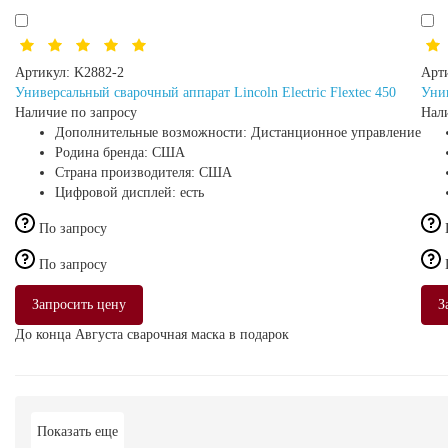
Артикул:
K2882-2
Арт
Универсальный сварочный аппарат Lincoln Electric Flextec 450
Унив
Наличие по запросу
Нал
Дополнительные возможности:
Дистанционное управление
Родина бренда:
США
Страна производителя:
США
Цифровой дисплей:
есть
По запросу
По запросу
Запросить цену
З
До конца Августа сварочная маска в подарок
Показать еще