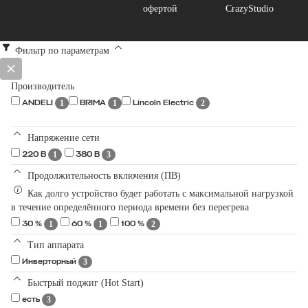
офертой
CrazyStudio
Фильтр по параметрам
Производитель
1
1
2
ANDELI
BRIMA
Lincoln Electric
Напряжение сети
1
3
220 В
380 В
Продолжительность включения (ПВ)
Как долго устройство будет работать с максимальной нагрузкой
в течение определённого периода времени без перегрева
1
1
2
30 %
60 %
100 %
Тип аппарата
3
Инверторный
Быстрый поджиг (Hot Start)
3
есть