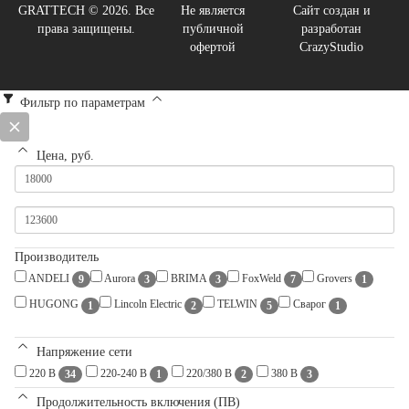
GRATTECH © 2026. Все
Не является
Сайт создан и
права защищены.
публичной
разработан
офертой
CrazyStudio
Фильтр по параметрам
Цена, руб.
Производитель
ANDELI
Aurora
BRIMA
FoxWeld
Grovers
9
3
3
7
1
HUGONG
Lincoln Electric
TELWIN
Сварог
1
2
5
1
Напряжение сети
220 В
220-240 В
220/380 В
380 В
34
1
2
3
Продолжительность включения (ПВ)