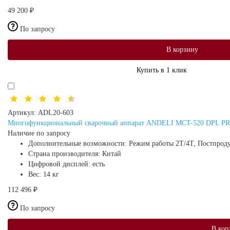
49 200 ₽
По запросу
В корзину
Купить в 1 клик
Артикул:
ADL20-603
Многофункциональный сварочный аппарат ANDELI MCT-520 DPL PRO
Наличие по запросу
Дополнительные возможности:
Режим работы 2Т/4Т, Постпроду
Страна производителя:
Китай
Цифровой дисплей:
есть
Вес:
14 кг
112 496 ₽
По запросу
В кор