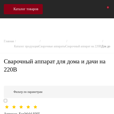
0
Каталог товаров
Главная
Каталог продукции
Сварочные аппараты
Сварочный аппарат на 220В
Для дома 
Сварочный аппарат для дома и дачи на
220В
Фильтр по параметрам
Артикул:
FoxWeld 9305