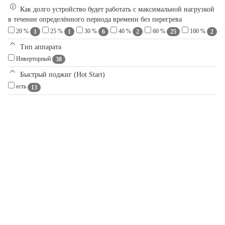
Как долго устройство будет работать с максимальной нагрузкой
в течение определённого периода времени без перегрева
20 %
25 %
30 %
40 %
60 %
100 %
1
1
6
2
25
2
Тип аппарата
Инверторный
38
Быстрый поджиг (Hot Start)
есть
13