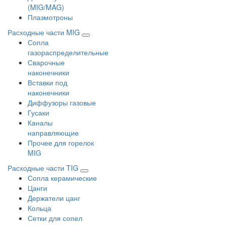
(MIG/MAG)
Плазмотроны
Расходные части MIG
Сопла
газораспределительные
Сварочные
наконечники
Вставки под
наконечники
Диффузоры газовые
Гусаки
Каналы
направляющие
Прочее для горелок
MIG
Расходные части TIG
Сопла керамические
Цанги
Держатели цанг
Кольца
Сетки для сопел