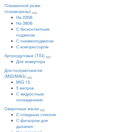
Плазменной резки
(плазморезы)
На 220В
На 380В
С бесконтактным
поджигом
С пневмоподжигом
С компрессором
Аргонодуговые (TIG)
Для инвертора
Для полуавтоматов
(MIG/MAG)
MIG 15
5 метров
С жидкостным
охлаждением
Сварочные маски
С откидным стеклом
С фильтром для
дыхания
С подсветкой