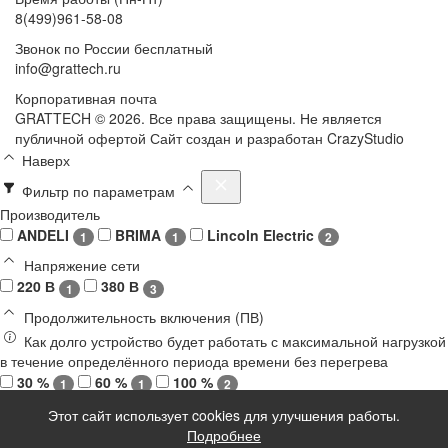
8(499)961-58-08
Звонок по России бесплатный
info@grattech.ru
Корпоративная почта
GRATTECH © 2026. Все права защищены.
Не является
публичной офертой
Сайт создан и разработан CrazyStudio
Наверх
Фильтр по параметрам
Производитель
ANDELI
BRIMA
Lincoln Electric
1
1
2
Напряжение сети
220 В
380 В
1
3
Продолжительность включения (ПВ)
Как долго устройство будет работать с максимальной нагрузкой
в течение определённого периода времени без перегрева
30 %
60 %
100 %
1
1
2
Тип аппарата
Этот сайт использует cookies для улучшения работы.
Инверторный
Подробнее
3