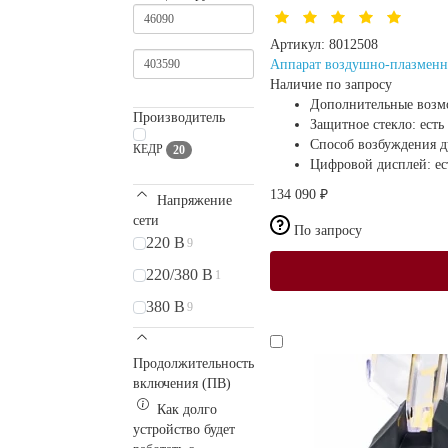
Артикул:
8012508
Аппарат воздушно-плазменн
Наличие по запросу
Дополнительные возм
Производитель
Защитное стекло:
есть
Способ возбуждения 
КЕДР
20
Цифровой дисплей:
ес
134 090 ₽
Напряжение
сети
По запросу
220 В
9
220/380 В
1
380 В
9
Продолжительность
включения (ПВ)
Как долго
устройство будет