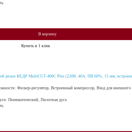
ть
В корзину
Купить в 1 клик
й резки КЕДР MultiCUT-400C Plus (220В, 40А, ПВ 60%, 15 мм, встрое
ожности:
Фильтр-регулятор, Встроенный компрессор, Вход для внешнего
дуги:
Пневматический, Пилотная дуга
ть