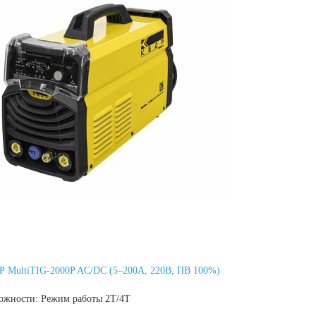
Р MultiTIG-2000P AC/DC (5–200А, 220В, ПВ 100%)
ожности:
Режим работы 2Т/4Т