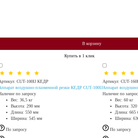
В корзину
Купить в 1 клик
Артикул:
CUT-100IJ КЕДР
Артикул:
CUT-160
Аппарат воздушно-плазменной резки КЕДР CUT-100IJ
Аппарат воздушно
Наличие по запросу
Наличие по запро
Вес:
36,5 кг
Вес:
60 кг
Высота:
290 мм
Высота:
320
Длина:
550 мм
Длина:
665
Ширина:
545 мм
Ширина:
63
По запросу
По запросу