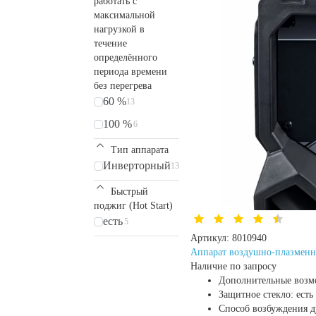
работать с
максимальной
нагрузкой в
течение
определённого
периода времени
без перегрева
60 %
13
100 %
6
Тип аппарата
Инверторный
13
Быстрый
поджиг (Hot Start)
есть
5
Артикул:
8010940
Аппарат воздушно-плазменн
Наличие по запросу
Дополнительные возм
Защитное стекло:
есть
Способ возбуждения 