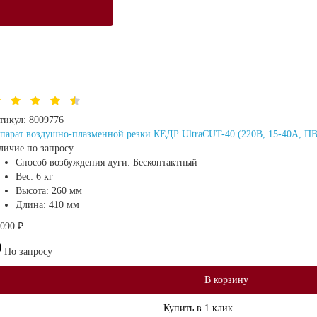
тикул:
8009776
парат воздушно-плазменной резки КЕДР UltraCUT-40 (220В, 15-40А, ПВ
личие по запросу
Способ возбуждения дуги:
Бесконтактный
Вес:
6 кг
Высота:
260 мм
Длина:
410 мм
 090 ₽
По запросу
В корзину
Купить в 1 клик