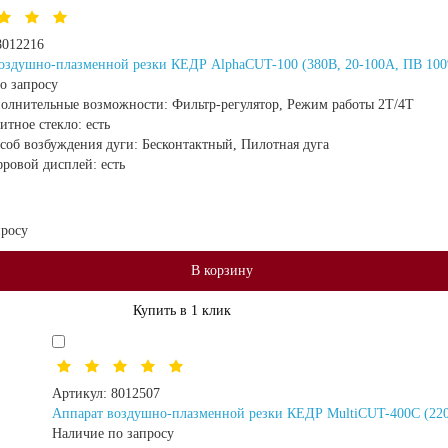
8012216
оздушно-плазменной резки КЕДР AlphaCUT-100 (380В, 20-100А, ПВ 100
о запросу
олнительные возможности:
Фильтр-регулятор, Режим работы 2Т/4Т
итное стекло:
есть
соб возбуждения дуги:
Бесконтактный, Пилотная дуга
ровой дисплей:
есть
просу
В корзину
Купить в 1 клик
Артикул:
8012507
Аппарат воздушно-плазменной резки КЕДР MultiCUT-400C (220
Наличие по запросу