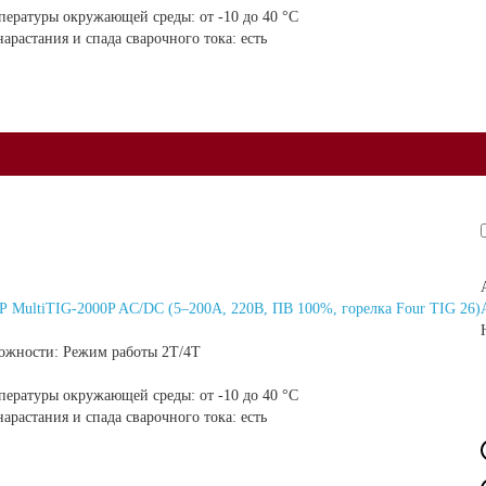
мпературы окружающей среды:
от -10 до 40 °С
арастания и спада сварочного тока:
есть
 MultiTIG-2000P AC/DC (5–200А, 220В, ПВ 100%, горелка Four TIG 26)
ожности:
Режим работы 2Т/4Т
мпературы окружающей среды:
от -10 до 40 °С
арастания и спада сварочного тока:
есть