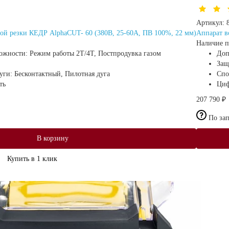
Артикул:
ой резки КЕДР AlphaCUT- 60 (380В, 25-60А, ПВ 100%, 22 мм)
Аппарат в
Наличие п
ожности:
Режим работы 2Т/4Т, Постпродувка газом
Доп
Защ
дуги:
Бесконтактный, Пилотная дуга
Спо
ть
Циф
207 790 ₽
По за
В корзину
Купить в 1 клик