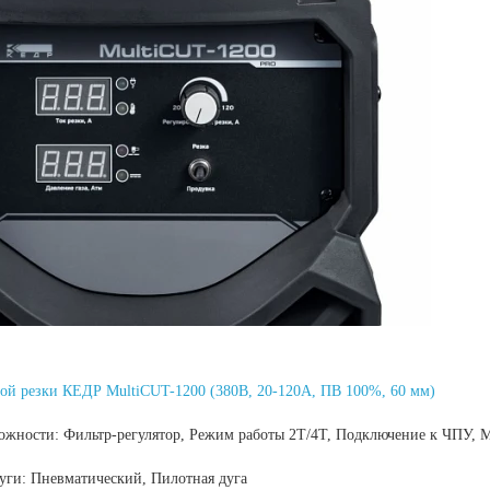
ой резки КЕДР MultiCUT-1200 (380В, 20-120А, ПВ 100%, 60 мм)
ожности:
Фильтр-регулятор, Режим работы 2Т/4Т, Подключение к ЧПУ, 
дуги:
Пневматический, Пилотная дуга