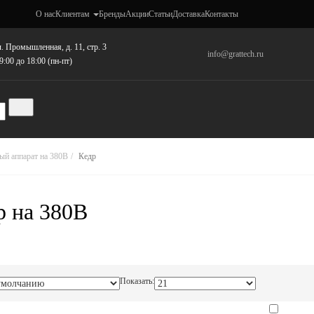
О нас
Клиентам
Бренды
Акции
Статьи
Доставка
Контакты
. Промышленная, д. 11, стр. 3
info@grattech.ru
9:00 до 18:00 (пн-пт)
ый аппарат на 380В
Кедр
р на 380В
Показать: