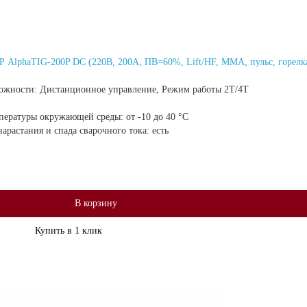
 AlphaTIG-200P DC (220В, 200А, ПВ=60%, Lift/HF, ММА, пульс, горелк
ожности:
Дистанционное управление, Режим работы 2Т/4Т
мпературы окружающей среды:
от -10 до 40 °С
арастания и спада сварочного тока:
есть
В корзину
Купить в 1 клик