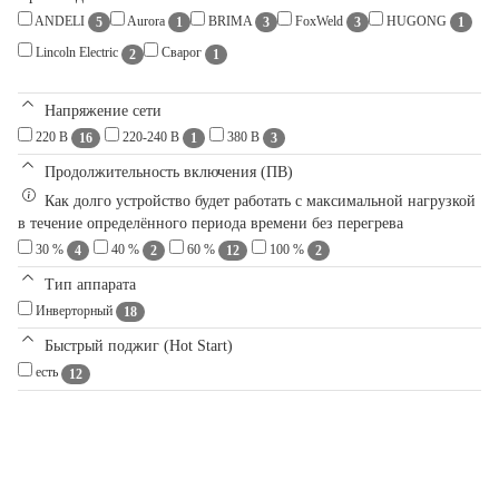
ANDELI
Aurora
BRIMA
FoxWeld
HUGONG
5
1
3
3
1
Lincoln Electric
Сварог
2
1
Напряжение сети
220 В
220-240 В
380 В
16
1
3
Продолжительность включения (ПВ)
Как долго устройство будет работать с максимальной нагрузкой
в течение определённого периода времени без перегрева
30 %
40 %
60 %
100 %
4
2
12
2
Тип аппарата
Инверторный
18
Быстрый поджиг (Hot Start)
есть
12