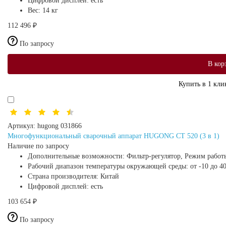
Цифровой дисплей:
есть
Вес:
14 кг
112 496 ₽
По запросу
В кор
Купить в 1 кли
Артикул:
hugong 031866
Многофункциональный сварочный аппарат HUGONG CT 520 (3 в 1)
Наличие по запросу
Дополнительные возможности:
Фильтр-регулятор, Режим работ
Рабочий диапазон температуры окружающей среды:
от -10 до 4
Страна производителя:
Китай
Цифровой дисплей:
есть
103 654 ₽
По запросу