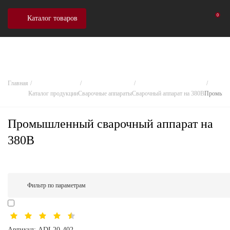
0
Каталог товаров
Главная
Каталог продукции
Сварочные аппараты
Сварочный аппарат на 380В
Промышл
Промышленный сварочный аппарат на
380В
Фильтр по параметрам
Артикул:
ADL20-402