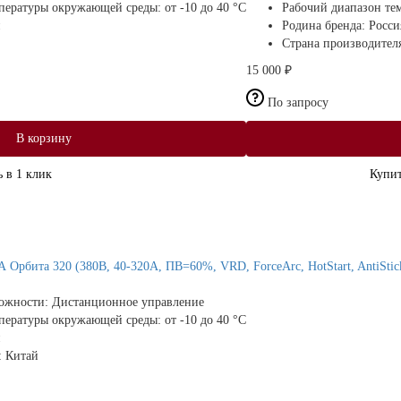
мпературы окружающей среды:
от -10 до 40 °С
Рабочий диапазон те
Родина бренда:
Росси
Страна производител
15 000 ₽
По запросу
В корзину
 в 1 клик
Купит
Орбита 320 (380В, 40-320А, ПВ=60%, VRD, ForceArc, HotStart, AntiStic
ожности:
Дистанционное управление
мпературы окружающей среды:
от -10 до 40 °С
:
Китай