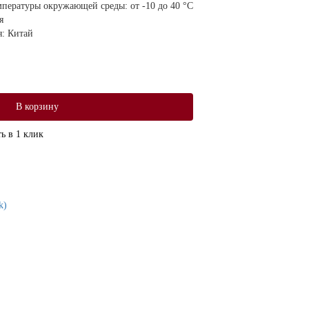
мпературы окружающей среды:
от -10 до 40 °С
я
я:
Китай
В корзину
ь в 1 клик
k)