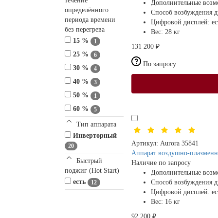
течение
Дополнительные возм
определённого
Способ возбуждения 
периода времени
Цифровой дисплей:
ес
без перегрева
Вес:
28 кг
15 %
1
131 200 ₽
25 %
6
По запросу
30 %
4
40 %
3
50 %
1
60 %
5
Тип аппарата
Инверторный
Артикул:
Aurora 35841
20
Аппарат воздушно-плазменно
Быстрый
Наличие по запросу
поджиг (Hot Start)
Дополнительные возм
есть
Способ возбуждения 
12
Цифровой дисплей:
ес
Вес:
16 кг
92 200 ₽