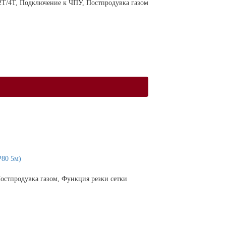
 2Т/4Т, Подключение к ЧПУ, Постпродувка газом
P80 5м)
остпродувка газом, Функция резки сетки