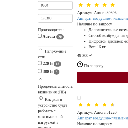
Артикул:
Aurora 30806
Аппарат воздушно-плазменн
Наличие по запросу
Производитель
Дополнительные возм
Способ возбуждения 
Aurora
20
Цифровой дисплей:
ес
Вес:
16 кг
Напряжение
49 200 ₽
сети
220 В
15
По запросу
380 В
5
Продолжительность
включения (ПВ)
Как долго
устройство будет
работать с
Артикул:
Aurora 31220
максимальной
Аппарат воздушно-плазменн
нагрузкой в
Наличие по запросу