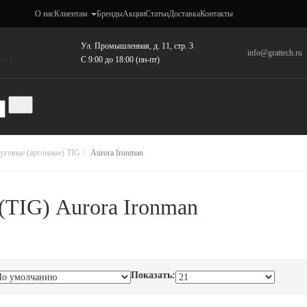
О нас
Клиентам
Бренды
Акции
Статьи
Доставка
Контакты
Ул. Промышленная, д. 11, стр. 3
info@grattech.ru
ния
C 9:00 до 18:00 (пн-пт)
уговые (аргонные) TIG
Aurora Ironman
(TIG) Aurora Ironman
Показать: