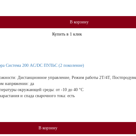
В корзину
Купить в 1 клик
ора Система 200 AC/DC ПУЛЬС (2 поколение)
ожности:
Дистанционное управление, Режим работы 2Т/4Т, Постпродувк
ом напряжении:
да
мпературы окружающей среды:
от -10 до 40 °С
арастания и спада сварочного тока:
есть
В корзину