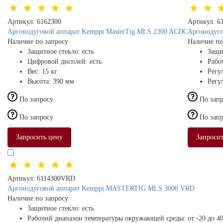
Артикул:
6162300
Артикул:
6
Аргонодуговой аппарат Kemppi MasterTig MLS 2300 ACDC
Аргонодуг
Наличие по запросу
Наличие по
Защитное стекло:
есть
Защи
Цифровой дисплей:
есть
Рабо
Вес:
15 кг
Регу
Высота:
390 мм
Регу
По запросу
По зап
По запросу
По зап
Запросить цену
Запросит
Артикул:
6114300VRD
Аргонодуговой аппарат Kemppi MASTERTIG MLS 3000 VRD
Наличие по запросу
Защитное стекло:
есть
Рабочий диапазон температуры окружающей среды:
от -20 до 4