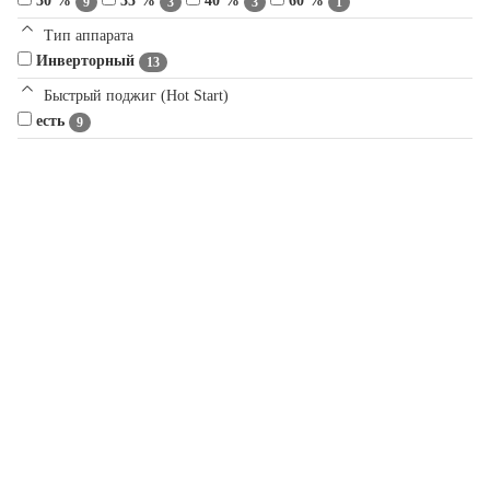
30 %
35 %
40 %
60 %
9
3
3
1
Тип аппарата
Инверторный
13
Быстрый поджиг (Hot Start)
есть
9