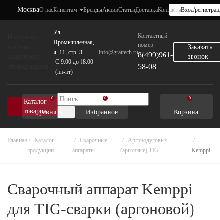
Москва
О нас
Клиентам
Бренды
Акции
Статьи
Доставка
Контакты
Вход/регистрац
Ул.
Контактный
Интернет-
Промышленная,
номер
магазин
Заказать
д. 11, стр. 3
info@grattech.ru
8(499)961-
сварочного
звонок
C 9:00 до 18:00
58-08
оборудования
(пн-пт)
0
0
0
Каталог
товаров
Сравнить
Избранное
Корзина
Главная
Каталог
Сварочные
Аргонодуговые
продукции
аппараты
(аргонные) TIG
Kemppi
Сварочный аппарат Kemppi
для TIG-сварки (аргоновой)