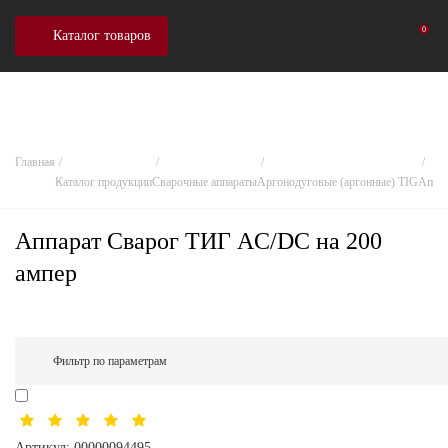
0
Каталог товаров
Главная
Каталог продукции
Сварочные аппараты
Аргонодуговые (аргонные) TIG
Аппар
Аппарат Сварог ТИГ AC/DC на 200
ампер
Фильтр по параметрам
Артикул:
00000094495