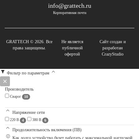
info@grattech.ru
Корпоративная почта
GRATTECH © 2026. Все
Не является
Сайт создан и
права защищены.
публичной
разработан
офертой
CrazyStudio
Фильтр по параметрам
Производитель
Сварог
10
Напряжение сети
220 В
380 В
4
6
Продолжительность включения (ПВ)
Как долго устройство будет работать с максимальной нагрузкой