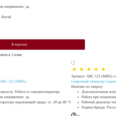
ом напряжении:
да
:
Китай
В корзину
пить в 1 клик
Артикул:
ARC 125 (J6805) c
ARC 125 (J6805)
Сварочный инвертор Сварог
Наличие по запросу
ожности:
Работа от электрогенератора
Дополнительные воз
ом напряжении:
да
Работа при понижен
мпературы окружающей среды:
от -20 до 40 °С
Рабочий диапазон те
Родина бренда:
Росси