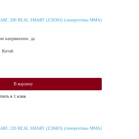
г ARC 200 REAL SMART (Z28303) (синергетика ММА)
ом напряжении:
да
:
Китай
В корзину
пить в 1 клик
г ARC 220 REAL SMART (Z28403) (синергетика ММА)