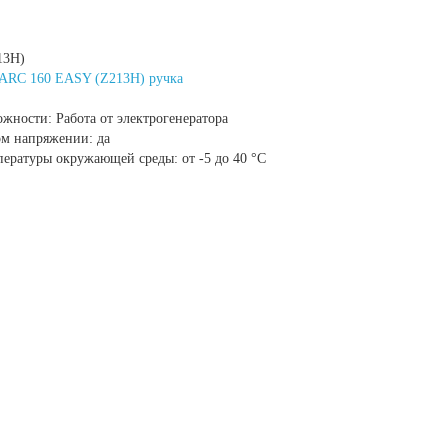
13H)
 ARC 160 EASY (Z213H) ручка
ожности:
Работа от электрогенератора
ом напряжении:
да
пературы окружающей среды:
от -5 до 40 °С