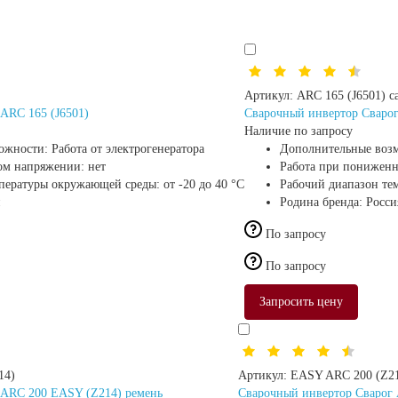
Артикул:
ARC 165 (J6501) c
ARC 165 (J6501)
Сварочный инвертор Сварог
Наличие по запросу
ожности:
Работа от электрогенератора
Дополнительные воз
ом напряжении:
нет
Работа при понижен
мпературы окружающей среды:
от -20 до 40 °С
Рабочий диапазон те
Родина бренда:
Росси
По запросу
По запросу
Запросить цену
14)
Артикул:
EASY ARC 200 (Z2
 ARC 200 EASY (Z214) ремень
Сварочный инвертор Сварог