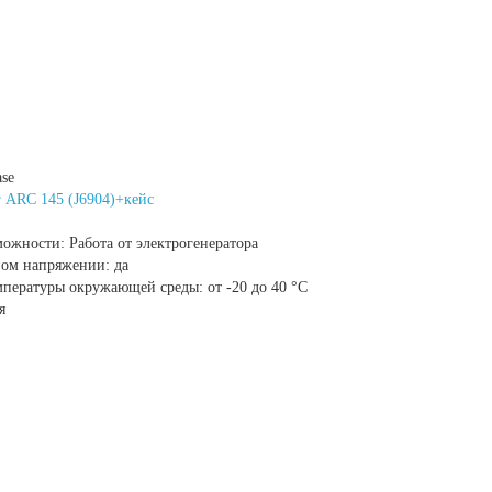
ase
 ARC 145 (J6904)+кейс
можности:
Работа от электрогенератора
ном напряжении:
да
мпературы окружающей среды:
от -20 до 40 °С
я