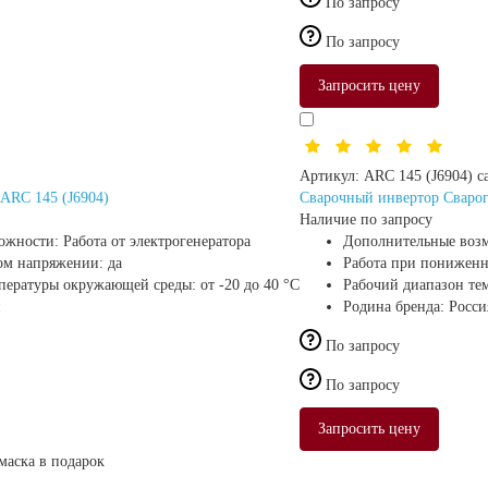
По запросу
По запросу
Запросить цену
Артикул:
ARC 145 (J6904) c
ARC 145 (J6904)
Сварочный инвертор Сварог
Наличие по запросу
ожности:
Работа от электрогенератора
Дополнительные воз
ом напряжении:
да
Работа при понижен
мпературы окружающей среды:
от -20 до 40 °С
Рабочий диапазон те
Родина бренда:
Росси
По запросу
По запросу
Запросить цену
маска в подарок