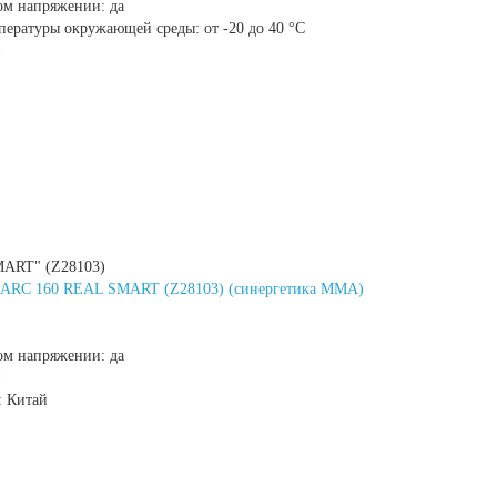
ом напряжении:
да
мпературы окружающей среды:
от -20 до 40 °С
ART" (Z28103)
г ARC 160 REAL SMART (Z28103) (синергетика ММА)
ом напряжении:
да
:
Китай