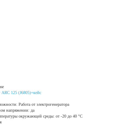
ase
 ARC 125 (J6805)+кейс
можности:
Работа от электрогенератора
ном напряжении:
да
мпературы окружающей среды:
от -20 до 40 °С
я