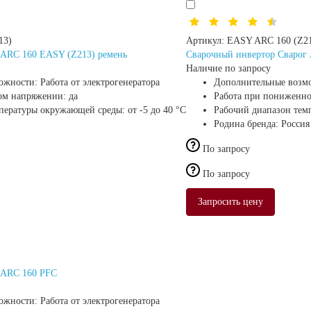
13)
Артикул:
EASY ARC 160 (Z2
 ARC 160 EASY (Z213) ремень
Сварочный инвертор Сварог
Наличие по запросу
ожности:
Работа от электрогенератора
Дополнительные возм
ом напряжении:
да
Работа при пониженн
мпературы окружающей среды:
от -5 до 40 °С
Рабочий диапазон тем
Родина бренда:
Россия
По запросу
По запросу
Запросить цену
 ARC 160 PFC
ожности:
Работа от электрогенератора