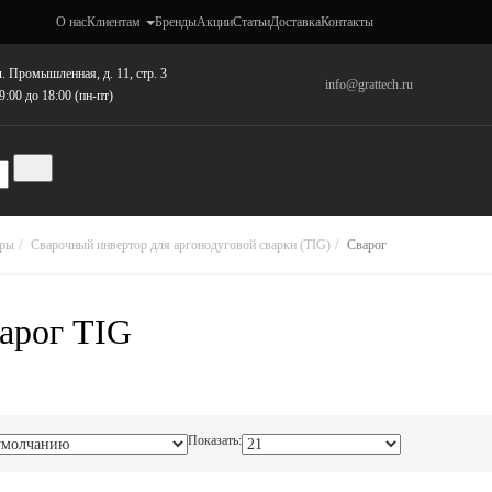
О нас
Клиентам
Бренды
Акции
Статьи
Доставка
Контакты
. Промышленная, д. 11, стр. 3
info@grattech.ru
9:00 до 18:00 (пн-пт)
оры
Сварочный инвертор для аргонодуговой сварки (TIG)
Сварог
арог TIG
Показать: