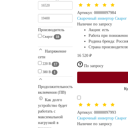
Артикул:
00000097984
Сварочный инвертор Сваро
Наличие по запросу
Производитель
Акция:
есть
Работа при пониженн
Сварог
18
Родина бренда:
Россия
Страна производителя
Напряжение
16 520 ₽
сети
220 В
17
По запросу
380 В
1
Продолжительность
Ку
включения (ПВ)
Как долго
устройство будет
работать с
Артикул:
00000097993
максимальной
Сварочный инвертор Сваро
нагрузкой в
Наличие по запросу