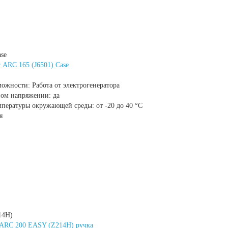
ase
 ARC 165 (J6501) Case
можности:
Работа от электрогенератора
ном напряжении:
да
мпературы окружающей среды:
от -20 до 40 °С
я
14H)
 ARC 200 EASY (Z214H) ручка