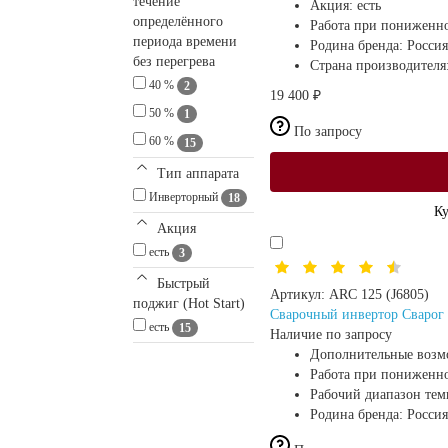
течение
Акция:
есть
определённого
Работа при пониженн
периода времени
Родина бренда:
Россия
без перегрева
Страна производителя
40 %
2
19 400 ₽
50 %
1
По запросу
60 %
15
Тип аппарата
Инверторный
18
Ку
Акция
есть
3
Быстрый
Артикул:
ARC 125 (J6805)
поджиг (Hot Start)
Сварочный инвертор Сварог 
есть
15
Наличие по запросу
Дополнительные возм
Работа при пониженн
Рабочий диапазон те
Родина бренда:
Россия