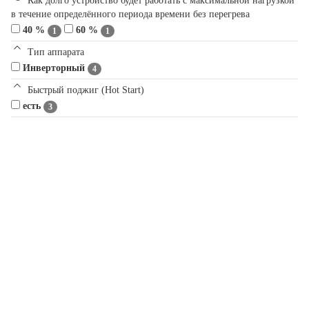
Как долго устройство будет работать с максимальной нагрузкой
в течение определённого периода времени без перегрева
40 %
60 %
1
1
Тип аппарата
Инверторный
4
Быстрый поджиг (Hot Start)
есть
3