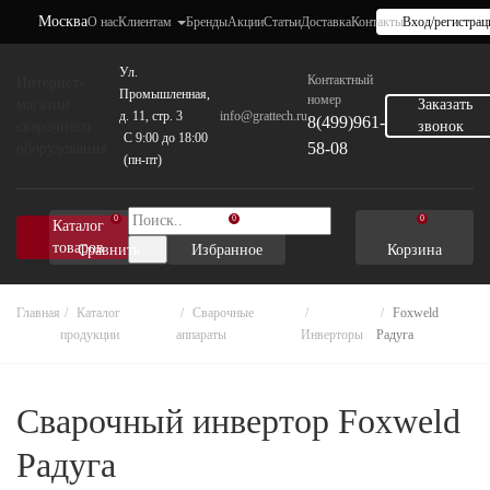
Москва
О нас
Клиентам
Бренды
Акции
Статьи
Доставка
Контакты
Вход/регистрац
Ул.
Контактный
Интернет-
Промышленная,
номер
магазин
Заказать
д. 11, стр. 3
info@grattech.ru
8(499)961-
сварочного
звонок
C 9:00 до 18:00
58-08
оборудования
(пн-пт)
0
0
0
Каталог
товаров
Сравнить
Избранное
Корзина
Главная
Каталог
Сварочные
Foxweld
продукции
аппараты
Инверторы
Радуга
Сварочный инвертор Foxweld
Радуга