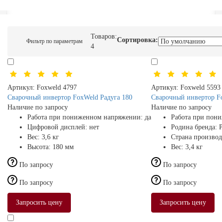
Товаров:
Сортировка:
Фильтр по параметрам
4
Артикул:
Foxweld 4797
Артикул:
Foxweld 5593
Сварочный инвертор FoxWeld Радуга 180
Сварочный инвертор F
Наличие по запросу
Наличие по запросу
Работа при пониженном напряжении:
да
Работа при пон
Цифровой дисплей:
нет
Родина бренда:
Вес:
3,6 кг
Страна производ
Высота:
180 мм
Вес:
3,4 кг
По запросу
По запросу
По запросу
По запросу
Запросить цену
Запросить цену