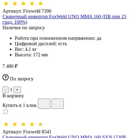
Артикул:
Foxweld 7396
Сварочный инвертор FoxWeld UNO MMA 160 (ПВ при 25
град. 100%)
Наличие по запросу
Работа при пониженном напряжении:
да
Цифровой дисплей:
есть
Вес:
4,1 кг
Высота:
172 мм
7 480 ₽
По запросу
1
-
+
В корзину
Купить в 1 клик
Артикул:
Foxweld 8541
Сварочный инвертор FoxWeld UNO MMA 160 SYN (220В,