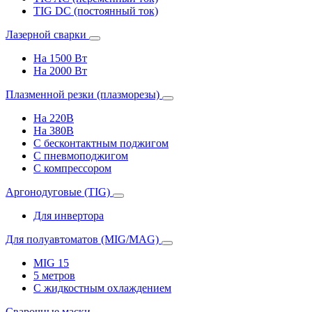
TIG DC (постоянный ток)
Лазерной сварки
На 1500 Вт
На 2000 Вт
Плазменной резки (плазморезы)
На 220В
На 380В
С бесконтактным поджигом
С пневмоподжигом
С компрессором
Аргонодуговые (TIG)
Для инвертора
Для полуавтоматов (MIG/MAG)
MIG 15
5 метров
С жидкостным охлаждением
Сварочные маски