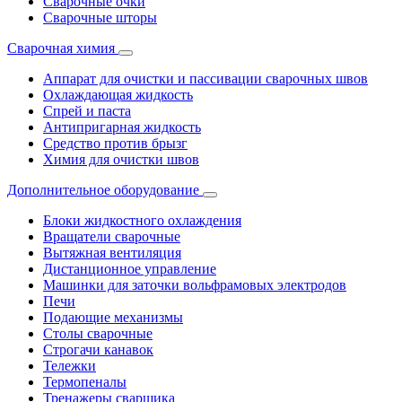
Сварочные очки
Сварочные шторы
Сварочная химия
Аппарат для очистки и пассивации сварочных швов
Охлаждающая жидкость
Спрей и паста
Антипригарная жидкость
Средство против брызг
Химия для очистки швов
Дополнительное оборудование
Блоки жидкостного охлаждения
Вращатели сварочные
Вытяжная вентиляция
Дистанционное управление
Машинки для заточки вольфрамовых электродов
Печи
Подающие механизмы
Столы сварочные
Строгачи канавок
Тележки
Термопеналы
Тренажеры сварщика