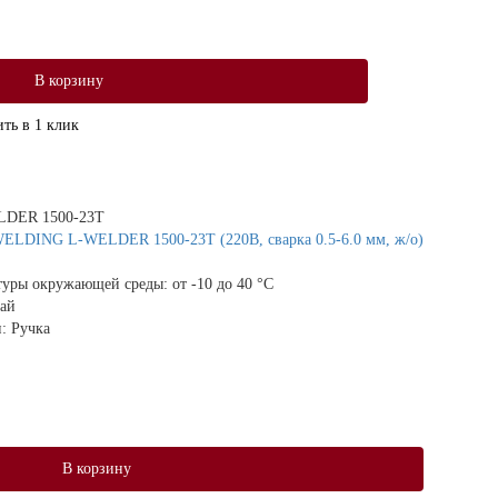
В корзину
ть в 1 клик
DER 1500-23T
WELDING L-WELDER 1500-23T (220В, сварка 0.5-6.0 мм, ж/о)
атуры окружающей среды:
от -10 до 40 °С
ай
и:
Ручка
В корзину