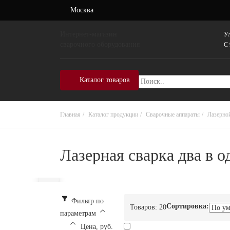
Москва
Интернет-магазин
Ул
сварочного оборудования
C 
Каталог товаров
Главная
Каталог продукции
Сварочные аппараты
Лазерно
Лазерная сварка два в 
Фильтр по
Сортировка:
Товаров:
20
параметрам
Цена, руб.