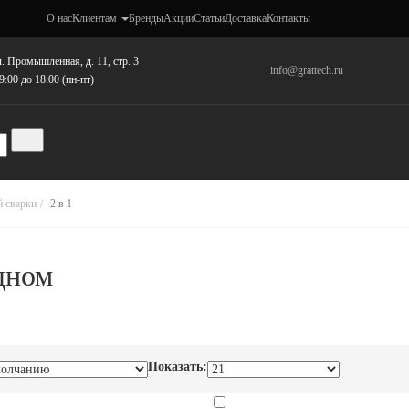
О нас
Клиентам
Бренды
Акции
Статьи
Доставка
Контакты
. Промышленная, д. 11, стр. 3
info@grattech.ru
9:00 до 18:00 (пн-пт)
й сварки
2 в 1
одном
Показать: