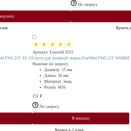
По запросу
 корзину
 клик
Купить 
Артикул:
Foxweld 9325
Weld FWL21T AS-12
Сопло для лазерной сварки FoxWeld FWL21T WS0003
Наличие по запросу
Диаметр:
15 мм
Длина:
50 мм
Материал:
медь
Резьба:
М16
251 ₽
По запросу
В корзину
Купить в 1 клик