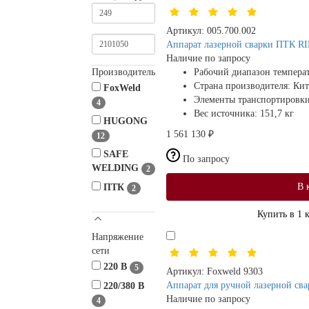
Артикул:
005.700.002
Aппарат лазерной сварки ПТК 
Наличие по запросу
Производитель
Рабочий диапазон темпер
Страна производителя:
Кит
FoxWeld
Элементы транспортировк
4
Вес источника:
151,7 кг
HUGONG
1 561 130 ₽
12
SAFE
По запросу
WELDING
2
В 
ПТК
2
Купить в 1 
Напряжение
сети
220 В
5
Артикул:
Foxweld 9303
Аппарат для ручной лазерной с
220/380 В
Наличие по запросу
4