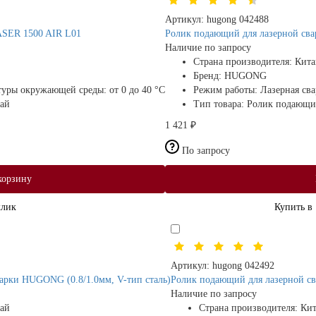
Артикул:
hugong 042488
ASER 1500 AIR L01
Ролик подающий для лазерной св
Наличие по запросу
Страна производителя:
Кита
Бренд:
HUGONG
атуры окружающей среды:
от 0 до 40 °С
Режим работы:
Лазерная сва
ай
Тип товара:
Ролик подающ
1 421 ₽
По запросу
корзину
клик
Купить в 
Артикул:
hugong 042492
арки HUGONG (0.8/1.0мм, V-тип сталь)
Ролик подающий для лазерной с
Наличие по запросу
ай
Страна производителя:
Ки