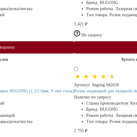
Бренд:
HUGONG
арка/резка/чистка
Режим работы:
Лазерная св
ий
Тип товара:
Ролик подаю
1 421 ₽
По запросу
 корзину
 клик
Купить 
Артикул:
hugong 042650
арки HUGONG (1.2/1.6мм, V-тип сталь)
Ролик подающий для лазерной с
Наличие по запросу
ай
Страна производителя:
Ки
Бренд:
HUGONG
одающий
Режим работы:
Лазерная св
арка/резка/чистка
Тип товара:
Ролик подаю
1 755 ₽