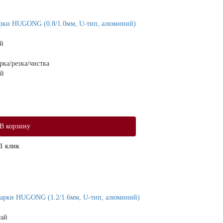
арки HUGONG (0.8/1.0мм, U-тип, алюминий)
й
рка/резка/чистка
ий
В корзину
1 клик
варки HUGONG (1.2/1.6мм, U-тип, алюминий)
тай