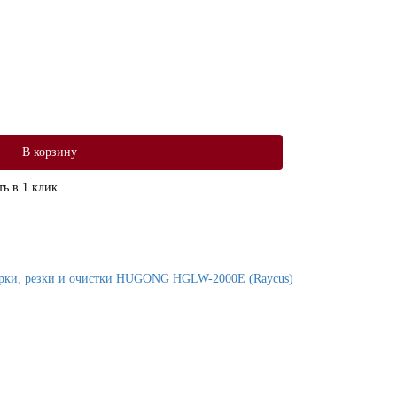
В корзину
ь в 1 клик
арки, резки и очистки HUGONG HGLW-2000E (Raycus)