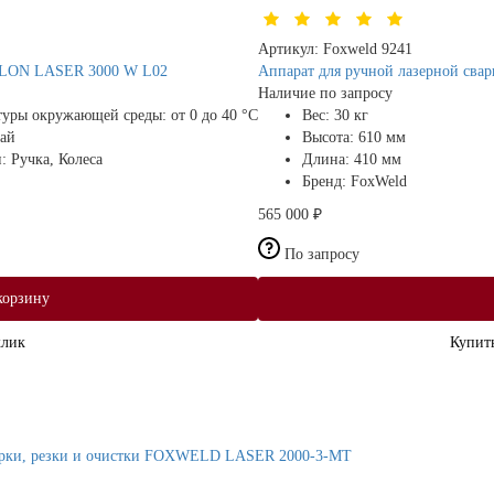
Артикул:
Foxweld 9241
RILON LASER 3000 W L02
Аппарат для ручной лазерной св
Наличие по запросу
атуры окружающей среды:
от 0 до 40 °С
Вес:
30 кг
ай
Высота:
610 мм
и:
Ручка, Колеса
Длина:
410 мм
Бренд:
FoxWeld
565 000 ₽
По запросу
корзину
клик
Купить
варки, резки и очистки FOXWELD LASER 2000-3-МТ