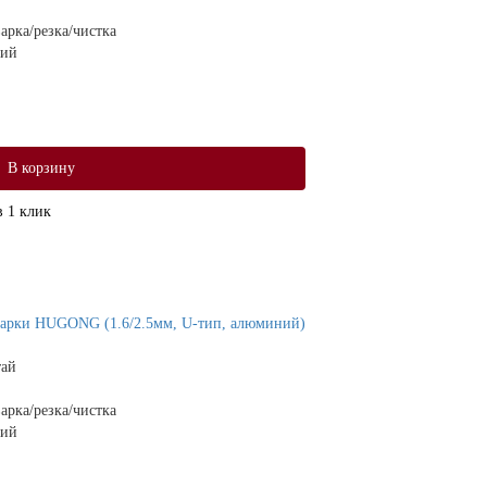
арка/резка/чистка
щий
В корзину
в 1 клик
варки HUGONG (1.6/2.5мм, U-тип, алюминий)
тай
арка/резка/чистка
щий