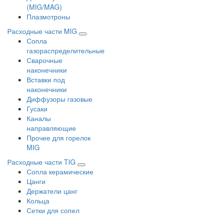
(MIG/MAG)
Плазмотроны
Расходные части MIG
Сопла
газораспределительные
Сварочные
наконечники
Вставки под
наконечники
Диффузоры газовые
Гусаки
Каналы
направляющие
Прочее для горелок
MIG
Расходные части TIG
Сопла керамические
Цанги
Держатели цанг
Кольца
Сетки для сопел