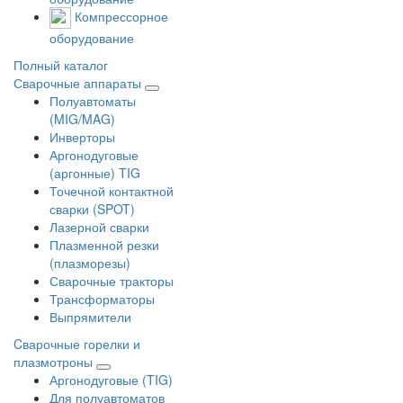
Компрессорное
оборудование
Полный каталог
Сварочные аппараты
Полуавтоматы
(MIG/MAG)
Инверторы
Аргонодуговые
(аргонные) TIG
Точечной контактной
сварки (SPOT)
Лазерной сварки
Плазменной резки
(плазморезы)
Сварочные тракторы
Трансформаторы
Выпрямители
Cварочные горелки и
плазмотроны
Аргонодуговые (TIG)
Для полуавтоматов