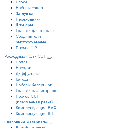
Блоки
Наборы сопел
Заглушки
Переходники
Штуцеры
Головки для горелок
Соединители
быстросъёмные
Прочее TIG
Расходные части CUT
Сопла
Насадки
Диффузоры
Катоды
Наборы балеринок
Головки плазмотронов
Прочее CUT
(плазменная резка)
Комплектующие PMX
Комплектующие IPT
Сварочные материалы
Вольфрамовые