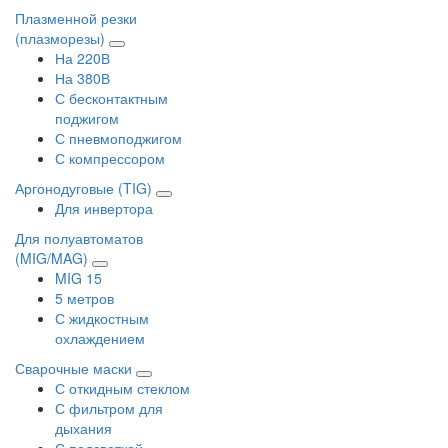
Плазменной резки
(плазморезы)
На 220В
На 380В
С бесконтактным
поджигом
С пневмоподжигом
С компрессором
Аргонодуговые (TIG)
Для инвертора
Для полуавтоматов
(MIG/MAG)
MIG 15
5 метров
С жидкостным
охлаждением
Сварочные маски
С откидным стеклом
С фильтром для
дыхания
С подсветкой