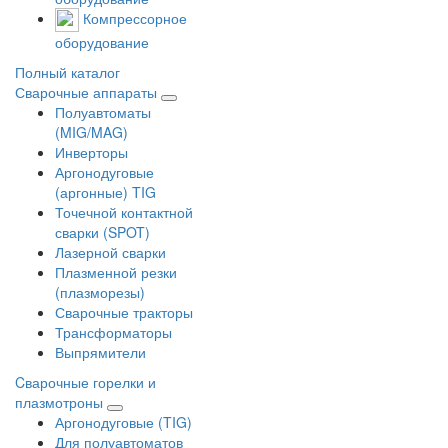
Компрессорное
оборудование
Полный каталог
Сварочные аппараты
Полуавтоматы
(MIG/MAG)
Инверторы
Аргонодуговые
(аргонные) TIG
Точечной контактной
сварки (SPOT)
Лазерной сварки
Плазменной резки
(плазморезы)
Сварочные тракторы
Трансформаторы
Выпрямители
Cварочные горелки и
плазмотроны
Аргонодуговые (TIG)
Для полуавтоматов