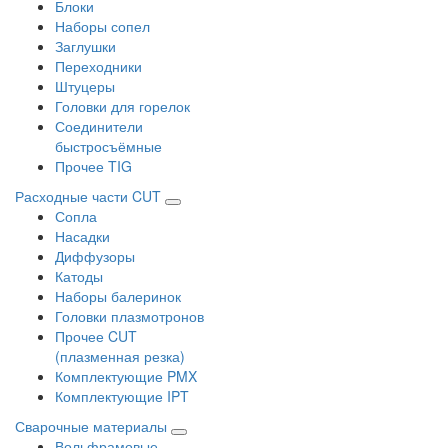
Блоки
Наборы сопел
Заглушки
Переходники
Штуцеры
Головки для горелок
Соединители
быстросъёмные
Прочее TIG
Расходные части CUT
Сопла
Насадки
Диффузоры
Катоды
Наборы балеринок
Головки плазмотронов
Прочее CUT
(плазменная резка)
Комплектующие PMX
Комплектующие IPT
Сварочные материалы
Вольфрамовые