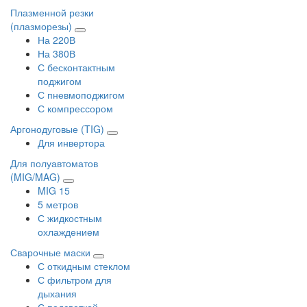
Плазменной резки
(плазморезы)
На 220В
На 380В
С бесконтактным
поджигом
С пневмоподжигом
С компрессором
Аргонодуговые (TIG)
Для инвертора
Для полуавтоматов
(MIG/MAG)
MIG 15
5 метров
С жидкостным
охлаждением
Сварочные маски
С откидным стеклом
С фильтром для
дыхания
С подсветкой