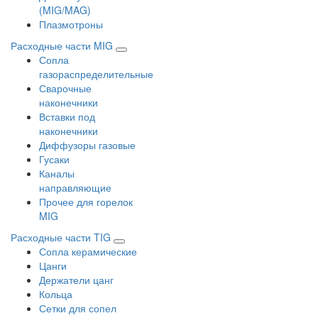
(MIG/MAG)
Плазмотроны
Расходные части MIG
Сопла
газораспределительные
Сварочные
наконечники
Вставки под
наконечники
Диффузоры газовые
Гусаки
Каналы
направляющие
Прочее для горелок
MIG
Расходные части TIG
Сопла керамические
Цанги
Держатели цанг
Кольца
Сетки для сопел