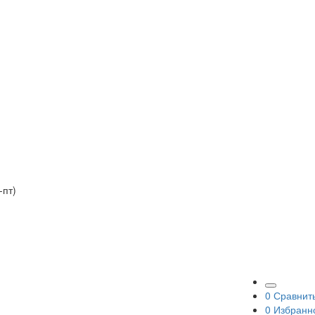
-пт)
0
Сравнит
0
Избранн