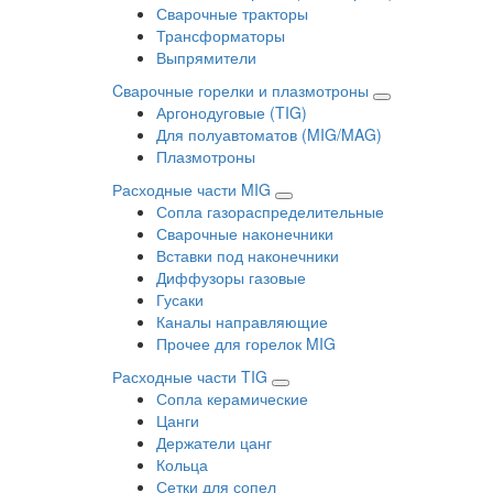
Сварочные тракторы
Трансформаторы
Выпрямители
Cварочные горелки и плазмотроны
Аргонодуговые (TIG)
Для полуавтоматов (MIG/MAG)
Плазмотроны
Расходные части MIG
Сопла газораспределительные
Сварочные наконечники
Вставки под наконечники
Диффузоры газовые
Гусаки
Каналы направляющие
Прочее для горелок MIG
Расходные части TIG
Сопла керамические
Цанги
Держатели цанг
Кольца
Сетки для сопел