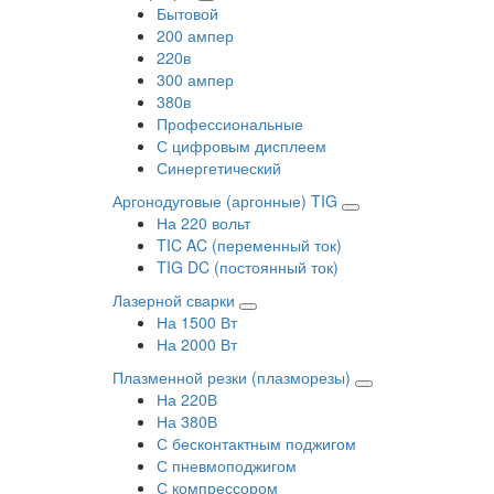
Бытовой
200 ампер
220в
300 ампер
380в
Профессиональные
С цифровым дисплеем
Синергетический
Аргонодуговые (аргонные) TIG
На 220 вольт
TIC AC (переменный ток)
TIG DC (постоянный ток)
Лазерной сварки
На 1500 Вт
На 2000 Вт
Плазменной резки (плазморезы)
На 220В
На 380В
С бесконтактным поджигом
С пневмоподжигом
С компрессором