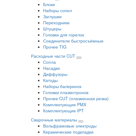
Блоки
Наборы сопел
Заглушки
Переходники
Штуцеры
Головки для горелок
Соединители быстросъёмные
Прочее TIG
Расходные части CUT
Сопла
Насадки
Диффузоры
Катоды
Наборы балеринок
Головки плазмотронов
Прочее CUT (плазменная резка)
Комплектующие PMX
Комплектующие IPT
Сварочные материалы
Вольфрамовые электроды
Керамические подкладки