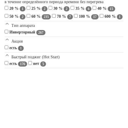
в течение определённого периода времени без перегрева
20 %
25 %
30 %
35 %
40 %
1
2
2
6
15
50 %
60 %
70 %
100 %
600 %
2
235
7
17
1
Тип аппарата
Инверторный
267
Акция
есть
1
Быстрый поджиг (Hot Start)
есть
нет
176
5