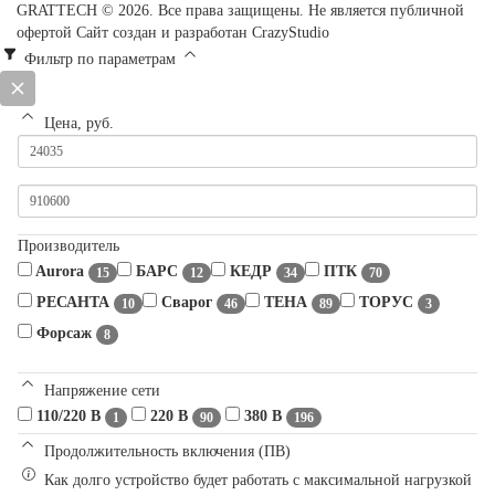
GRATTECH © 2026. Все права защищены.
Не является публичной
офертой
Сайт создан и разработан CrazyStudio
Фильтр по параметрам
Цена, руб.
Производитель
Aurora
БАРС
КЕДР
ПТК
15
12
34
70
РЕСАНТА
Сварог
ТЕНА
ТОРУС
10
46
89
3
Форсаж
8
Напряжение сети
110/220 В
220 В
380 В
1
90
196
Продолжительность включения (ПВ)
Как долго устройство будет работать с максимальной нагрузкой