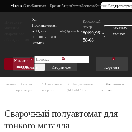
Москва
О нас
Клиентам
Бренды
Акции
Статьи
Доставка
Контакты
Вход/регистрац
Ул.
Контактный
Интернет-
Промышленная,
номер
магазин
Заказать
д. 11, стр. 3
info@grattech.ru
8(499)961-
сварочного
звонок
C 9:00 до 18:00
58-08
оборудования
(пн-пт)
0
0
0
Каталог
товаров
Сравнить
Избранное
Корзина
Главная
Каталог
Сварочные
Полуавтоматы
Для тонкого
продукции
аппараты
(MIG/MAG)
металла
Сварочный полуавтомат для
тонкого металла