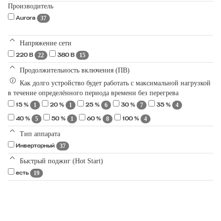
Производитель
37
Aurora
Напряжение сети
22
15
220 В
380 В
Продолжительность включения (ПВ)
Как долго устройство будет работать с максимальной нагрузкой
в течение определённого периода времени без перегрева
1
1
6
7
4
15 %
20 %
25 %
30 %
35 %
5
1
8
4
40 %
50 %
60 %
100 %
Тип аппарата
37
Инверторный
Быстрый поджиг (Hot Start)
19
есть