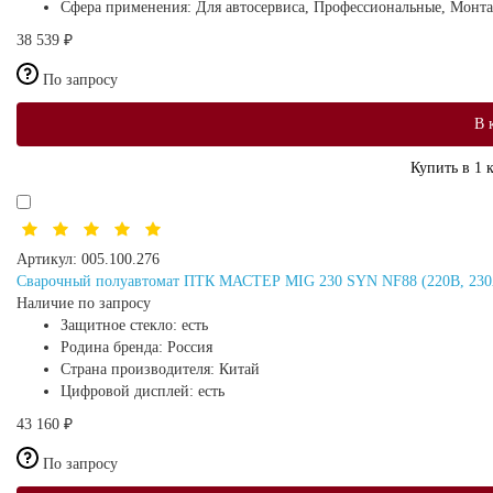
Сфера применения:
Для автосервиса, Профессиональные, Монт
38 539 ₽
По запросу
В 
Купить в 1 
Артикул:
005.100.276
Сварочный полуавтомат ПТК МАСТЕР MIG 230 SYN NF88 (220В, 230
Наличие по запросу
Защитное стекло:
есть
Родина бренда:
Россия
Страна производителя:
Китай
Цифровой дисплей:
есть
43 160 ₽
По запросу