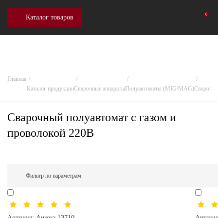
0
Каталог товаров
Главная
Каталог продукции
Сварочные аппараты
Полуавтоматы (MIG/MAG)
Сварочны
Сварочный полуавтомат с газом и
проволокой 220В
Фильтр по параметрам
Артикул:
Aurora 13710
Артику