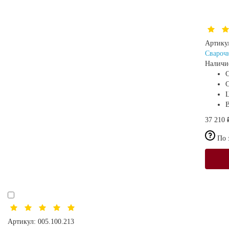
Артику
Свароч
Наличи
С
37 210 
По 
Артикул:
005.100.213