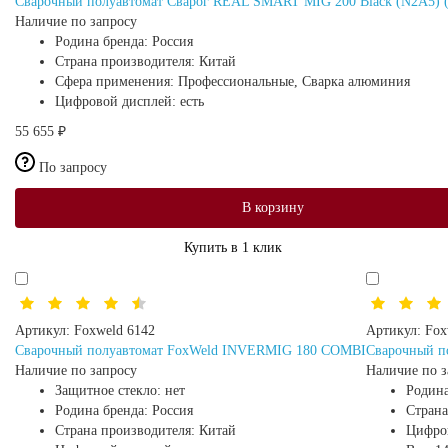
Сварочный полуавтомат Сварог REAL SMART MIG 200 Black (N2A5) (
Наличие по запросу
Родина бренда:
Россия
Страна производителя:
Китай
Сфера применения:
Профессиональные, Сварка алюминия
Цифровой дисплей:
есть
55 655 ₽
По запросу
В корзину
Купить в 1 клик
Артикул:
Foxweld 6142
Артикул:
Fox
Сварочный полуавтомат FoxWeld INVERMIG 180 COMBI
Сварочный п
Наличие по запросу
Наличие по з
Защитное стекло:
нет
Родина
Родина бренда:
Россия
Страна
Страна производителя:
Китай
Цифро