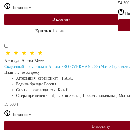
54 300
По запросу
По
В корзину
Купить в 1 клик
Артикул:
Aurora 34666
Сварочный полуавтомат Aurora PRO OVERMAN 200 (Mosfet) (свидете
Наличие по запросу
Аттестация (сертификат):
НАКС
Родина бренда:
Россия
Страна производителя:
Китай
Сфера применения:
Для автосервиса, Профессиональные, Монт
59 500 ₽
По запросу
В корзину