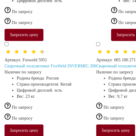
Цифровой дисплей:
есть
Вес:
14
По запросу
По запро
По запросу
По запро
Запросить цену
Запросить
Артикул:
Foxweld 5951
Артикул:
005.100.271
Сварочный полуавтомат FoxWeld INVERMIG 200
Сварочный полуавто
Наличие по запросу
Наличие по запросу
Родина бренда:
Россия
Родина бренда
Страна производителя:
Китай
Страна произв
Цифровой дисплей:
есть
Цифровой дис
Вес:
23 кг
Вес:
9,7 кг
По запросу
По запросу
По запросу
По запросу
Запросить цену
Запросить цену