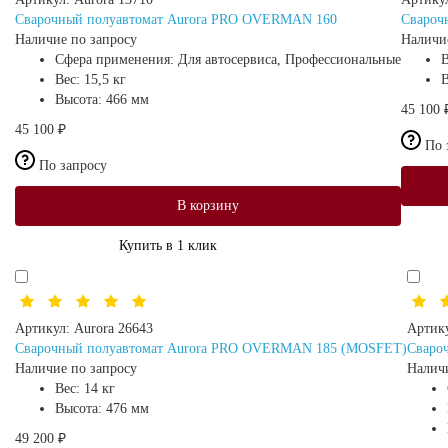
Сварочный полуавтомат Aurora PRO OVERMAN 160
Свароч
Наличие по запросу
Наличи
Сфера применения:
Для автосервиса, Профессиональные
Вес:
15,5 кг
Высота:
466 мм
45 100 
45 100 ₽
По 
По запросу
В корзину
Купить в 1 клик
Артикул:
Aurora 26643
Артик
Сварочный полуавтомат Aurora PRO OVERMAN 185 (MOSFET)
Сваро
Наличие по запросу
Наличи
Вес:
14 кг
Высота:
476 мм
49 200 ₽