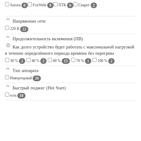
Aurora
FoxWeld
ПТК
Сварог
6
8
6
2
Напряжение сети
220 В
22
Продолжительность включения (ПВ)
Как долго устройство будет работать с максимальной нагрузкой
в течение определённого периода времени без перегрева
30 %
40 %
60 %
70 %
100 %
2
2
15
1
2
Тип аппарата
Инверторный
20
Быстрый поджиг (Hot Start)
есть
10