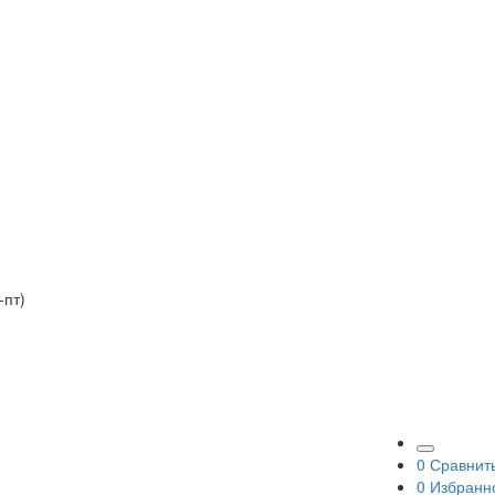
-пт)
0
Сравнит
0
Избранн