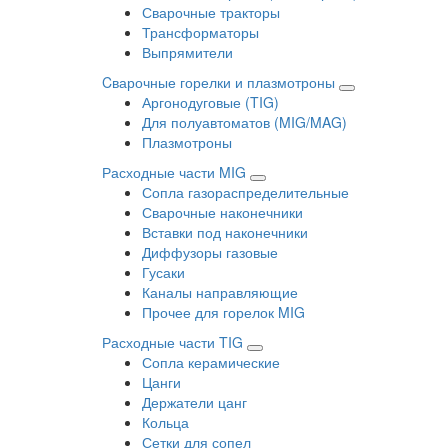
Сварочные тракторы
Трансформаторы
Выпрямители
Cварочные горелки и плазмотроны
Аргонодуговые (TIG)
Для полуавтоматов (MIG/MAG)
Плазмотроны
Расходные части MIG
Сопла газораспределительные
Сварочные наконечники
Вставки под наконечники
Диффузоры газовые
Гусаки
Каналы направляющие
Прочее для горелок MIG
Расходные части TIG
Сопла керамические
Цанги
Держатели цанг
Кольца
Сетки для сопел