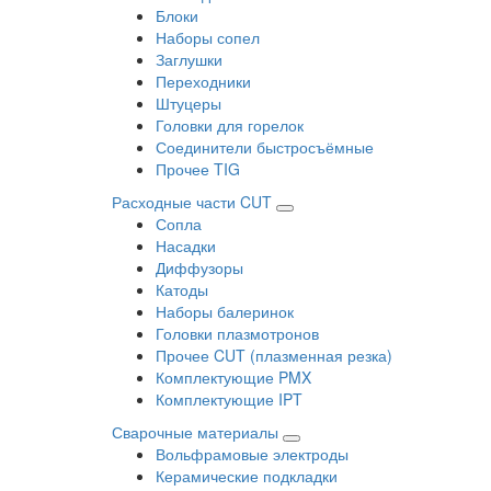
Блоки
Наборы сопел
Заглушки
Переходники
Штуцеры
Головки для горелок
Соединители быстросъёмные
Прочее TIG
Расходные части CUT
Сопла
Насадки
Диффузоры
Катоды
Наборы балеринок
Головки плазмотронов
Прочее CUT (плазменная резка)
Комплектующие PMX
Комплектующие IPT
Сварочные материалы
Вольфрамовые электроды
Керамические подкладки