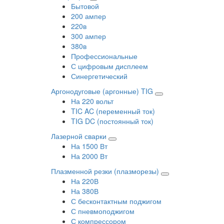
Бытовой
200 ампер
220в
300 ампер
380в
Профессиональные
С цифровым дисплеем
Синергетический
Аргонодуговые (аргонные) TIG
На 220 вольт
TIC AC (переменный ток)
TIG DC (постоянный ток)
Лазерной сварки
На 1500 Вт
На 2000 Вт
Плазменной резки (плазморезы)
На 220В
На 380В
С бесконтактным поджигом
С пневмоподжигом
С компрессором