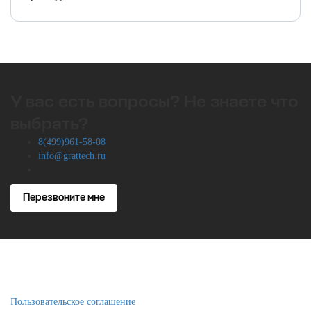
У вас есть вопросы? Не знаете что
выбрать?
8(499)961-58-08
info@grattech.ru
Перезвоните мне
Пользовательское соглашение