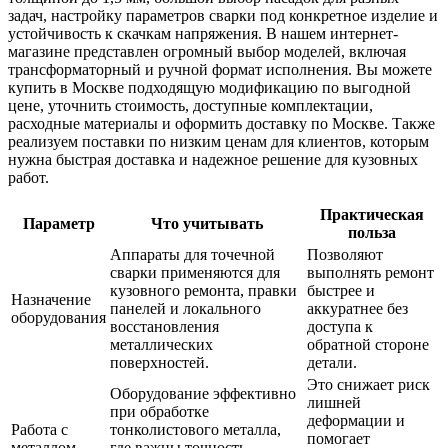
задач, настройку параметров сварки под конкретное изделие и
устойчивость к скачкам напряжения. В нашем интернет-
магазине представлен огромный выбор моделей, включая
трансформаторный и ручной формат исполнения. Вы можете
купить в Москве подходящую модификацию по выгодной
цене, уточнить стоимость, доступные комплектации,
расходные материалы и оформить доставку по Москве. Также
реализуем поставки по низким ценам для клиентов, которым
нужна быстрая доставка и надежное решение для кузовных
работ.
Практическая
Параметр
Что учитывать
польза
Аппараты для точечной
Позволяют
сварки применяются для
выполнять ремонт
кузовного ремонта, правки
быстрее и
Назначение
панелей и локального
аккуратнее без
оборудования
восстановления
доступа к
металлических
обратной стороне
поверхностей.
детали.
Это снижает риск
Оборудование эффективно
лишней
при обработке
деформации и
Работа с
тонколистового металла,
помогает
металлом
где важны точность,