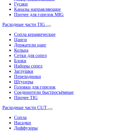
Гусаки
Каналы направляющие
Прочее для горелок MIG
Расходные части TIG
Сопла керамические
Цанги
Держатели цанг
Кольца
Сетки для сопел
Блоки
Наборы сопел
Заглушки
Переходники
Штуцеры
Головки для горелок
Соединители быстросъёмные
Прочее TIG
Расходные части CUT
Сопла
Насадки
Диффузоры