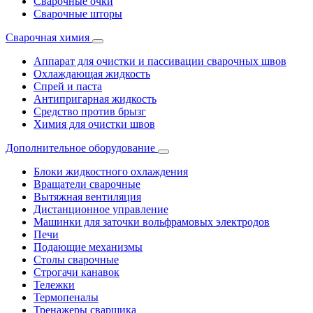
Сварочные очки
Сварочные шторы
Сварочная химия
Аппарат для очистки и пассивации сварочных швов
Охлаждающая жидкость
Спрей и паста
Антипригарная жидкость
Средство против брызг
Химия для очистки швов
Дополнительное оборудование
Блоки жидкостного охлаждения
Вращатели сварочные
Вытяжная вентиляция
Дистанционное управление
Машинки для заточки вольфрамовых электродов
Печи
Подающие механизмы
Столы сварочные
Строгачи канавок
Тележки
Термопеналы
Тренажеры сварщика