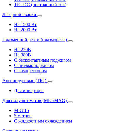
TIG DC (постоянный ток)
Лазерной сварки
На 1500 Вт
На 2000 Вт
Плазменной резки (плазморезы)
На 220В
На 380В
С бесконтактным поджигом
С пневмоподжигом
С компрессором
Аргонодуговые (TIG)
Для инвертора
Для полуавтоматов (MIG/MAG)
MIG 15
5 метров
С жидкостным охлаждением
Сварочные маски