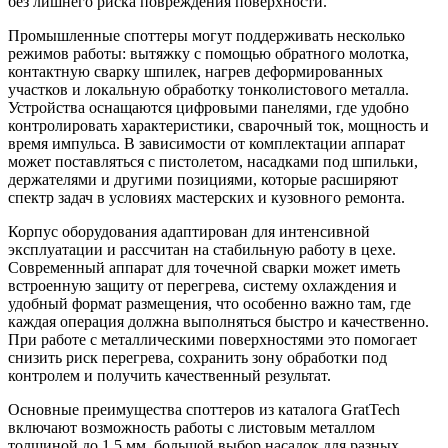
без лишнего риска повреждения поверхности.
Промышленные споттеры могут поддерживать несколько
режимов работы: вытяжку с помощью обратного молотка,
контактную сварку шпилек, нагрев деформированных
участков и локальную обработку тонколистового металла.
Устройства оснащаются цифровыми панелями, где удобно
контролировать характеристики, сварочный ток, мощность и
время импульса. В зависимости от комплектации аппарат
может поставляться с пистолетом, насадками под шпильки,
держателями и другими позициями, которые расширяют
спектр задач в условиях мастерских и кузовного ремонта.
Корпус оборудования адаптирован для интенсивной
эксплуатации и рассчитан на стабильную работу в цехе.
Современный аппарат для точечной сварки может иметь
встроенную защиту от перегрева, систему охлаждения и
удобный формат размещения, что особенно важно там, где
каждая операция должна выполняться быстро и качественно.
При работе с металлическими поверхностями это помогает
снизить риск перегрева, сохранить зону обработки под
контролем и получить качественный результат.
Основные преимущества споттеров из каталога GratTech
включают возможность работы с листовым металлом
толщиной до 1,5 мм, большой выбор насадок для разных