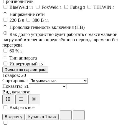
Производитель
BlueWeld
FoxWeld
Fubag
TELWIN
11
1
3
5
Напряжение сети
220 В
380 В
9
11
Продолжительность включения (ПВ)
Как долго устройство будет работать с максимальной
нагрузкой в течение определённого периода времени без
перегрева
60 %
5
Тип аппарата
Инверторный
15
Фильтр по параметрам
Товаров:
20
Сортировка:
Показать:
Вид каталога:
Выбрать все
В корзину
Купить в 1 клик