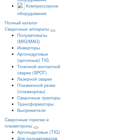
Компрессорное
оборудование
Полный каталог
Сварочные аппараты
Полуавтоматы
(MIG/MAG)
Инверторы
Аргонодуговые
(аргонные) TIG
Точечной контактной
сварки (SPOT)
Лазерной сварки
Плазменной резки
(плазморезы)
Сварочные тракторы
Трансформаторы
Выпрямители
Cварочные горелки и
плазмотроны
Аргонодуговые (TIG)
Для полуавтоматов