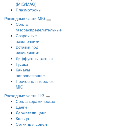
(MIG/MAG)
Плазмотроны
Расходные части MIG
Сопла
газораспределительные
Сварочные
наконечники
Вставки под
наконечники
Диффузоры газовые
Гусаки
Каналы
направляющие
Прочее для горелок
MIG
Расходные части TIG
Сопла керамические
Цанги
Держатели цанг
Кольца
Сетки для сопел