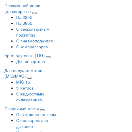
Плазменной резки
(плазморезы)
На 220В
На 380В
С бесконтактным
поджигом
С пневмоподжигом
С компрессором
Аргонодуговые (TIG)
Для инвертора
Для полуавтоматов
(MIG/MAG)
MIG 15
5 метров
С жидкостным
охлаждением
Сварочные маски
С откидным стеклом
С фильтром для
дыхания
С подсветкой