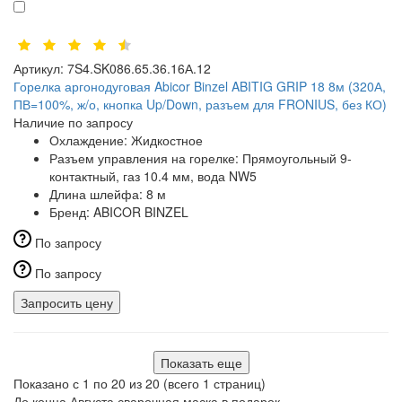
Артикул:
7S4.SK086.65.36.16А.12
Горелка аргонодуговая Abicor Binzel ABITIG GRIP 18 8м (320А,
ПВ=100%, ж/о, кнопка Up/Down, разъем для FRONIUS, без КО)
Наличие по запросу
Охлаждение:
Жидкостное
Разъем управления на горелке:
Прямоугольный 9-
контактный, газ 10.4 мм, вода NW5
Длина шлейфа:
8 м
Бренд:
ABICOR BINZEL
По запросу
По запросу
Запросить цену
Показать еще
Показано с 1 по 20 из 20 (всего 1 страниц)
До конца Августа сварочная маска в подарок