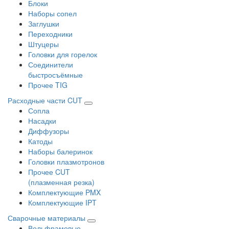
Блоки
Наборы сопел
Заглушки
Переходники
Штуцеры
Головки для горелок
Соединители
быстросъёмные
Прочее TIG
Расходные части CUT
Сопла
Насадки
Диффузоры
Катоды
Наборы балеринок
Головки плазмотронов
Прочее CUT
(плазменная резка)
Комплектующие PMX
Комплектующие IPT
Сварочные материалы
Вольфрамовые