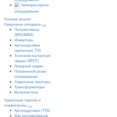
Компрессорное
оборудование
Полный каталог
Сварочные аппараты
Полуавтоматы
(MIG/MAG)
Инверторы
Аргонодуговые
(аргонные) TIG
Точечной контактной
сварки (SPOT)
Лазерной сварки
Плазменной резки
(плазморезы)
Сварочные тракторы
Трансформаторы
Выпрямители
Cварочные горелки и
плазмотроны
Аргонодуговые (TIG)
Для полуавтоматов