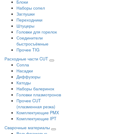
Блоки
Наборы сопел
Заглушки
Переходники
Штуцеры
Головки для горелок
Соединители
быстросъёмные
Прочее TIG
Расходные части CUT
Сопла
Насадки
Диффузоры
Катоды
Наборы балеринок
Головки плазмотронов
Прочее CUT
(плазменная резка)
Комплектующие PMX
Комплектующие IPT
Сварочные материалы
Вольфрамовые