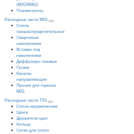
(MIG/MAG)
Плазмотроны
Расходные части MIG
Сопла
газораспределительные
Сварочные
наконечники
Вставки под
наконечники
Диффузоры газовые
Гусаки
Каналы
направляющие
Прочее для горелок
MIG
Расходные части TIG
Сопла керамические
Цанги
Держатели цанг
Кольца
Сетки для сопел