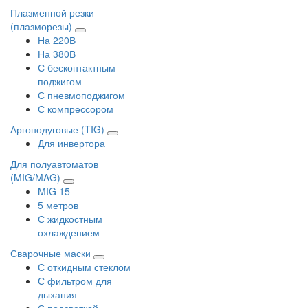
Плазменной резки
(плазморезы)
На 220В
На 380В
С бесконтактным
поджигом
С пневмоподжигом
С компрессором
Аргонодуговые (TIG)
Для инвертора
Для полуавтоматов
(MIG/MAG)
MIG 15
5 метров
С жидкостным
охлаждением
Сварочные маски
С откидным стеклом
С фильтром для
дыхания
С подсветкой