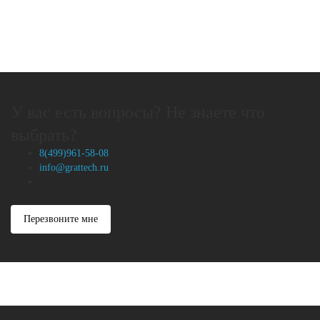
У вас есть вопросы? Не знаете что
выбрать?
8(499)961-58-08
info@grattech.ru
Перезвоните мне