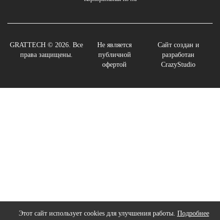
GRATTECH © 2026. Все
Не является
Сайт создан и
права защищены.
публичной
разработан
офертой
CrazyStudio
Этот сайт использует cookies для улучшения работы.
Подробнее