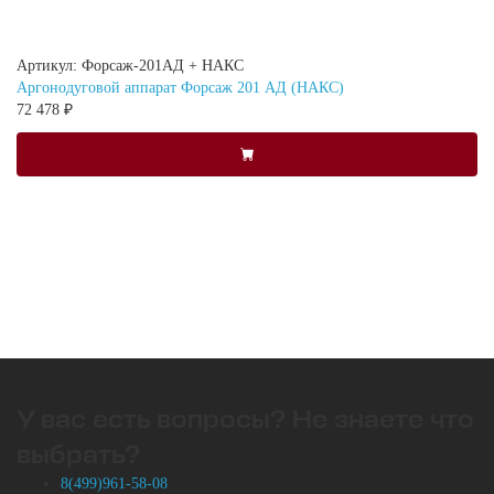
Артикул: Форсаж-201АД + НАКС
Аргонодуговой аппарат Форсаж 201 АД (НАКС)
72 478 ₽
У вас есть вопросы? Не знаете что
выбрать?
8(499)961-58-08