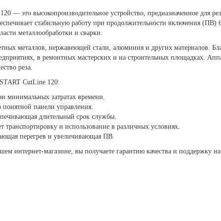
20 — это высокопроизводительное устройство, предназначенное для рез
беспечивает стабильную работу при продолжительности включения (ПВ) 6
асти металлообработки и сварки.
тных металлов, нержавеющей стали, алюминия и других материалов. Бла
едприятиях, в ремонтных мастерских и на строительных площадках. Апп
ество реза.
START CutLine 120:
при минимальных затратах времени.
о понятной панели управления.
спечивающая длительный срок службы.
ет транспортировку и использование в различных условиях.
ающая перегрев и увеличивающая ПВ.
ем интернет-магазине, вы получаете гарантию качества и поддержку на 