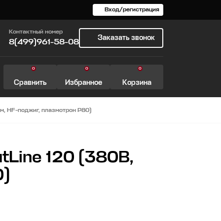
Вход/регистрация
Контактный номер
Заказать звонок
8(499)961-58-08
0
0
0
Сравнить
Избранное
Корзина
м, HF-поджиг, плазмотрон P80)
Line 120 (380В,
0)