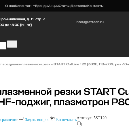
О нас
Клиентам
Бренды
Акции
Статьи
Доставка
Контакты
Промышленная, д. 11, стр. 3
info@grattech.ru
00 до 18:00 (пн-пт)
т воздушно-плазменной резки START CutLine 120 (380В, ПВ=60%, рез 40м
лазменной резки START Cut
HF-поджиг, плазмотрон P8
Артикул:
5ST120
 сравнение
Задать вопрос
Распечатать