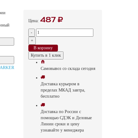
рии
487 ₽
Цена:
енный
-
+
В корзину
Купить в 1 клик
Самовывоз
со склада
cегодня
Доставка
курьером в
пределах МКАД
завтра,
бесплатно
Доставка
по России с
помощью СДЭК и Деловые
Линии
сроки и цену
узнавайте у менеджера