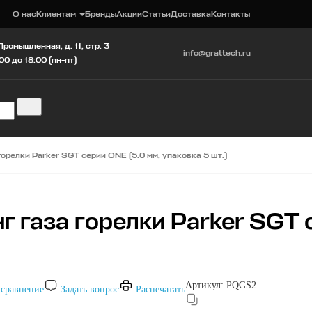
О нас
Клиентам
Бренды
Акции
Статьи
Доставка
Контакты
Промышленная, д. 11, стр. 3
info@grattech.ru
00 до 18:00 (пн-пт)
орелки Parker SGT серии ONE (5.0 мм, упаковка 5 шт.)
 газа горелки Parker SGT 
Артикул:
PQGS2
 сравнение
Задать вопрос
Распечатать