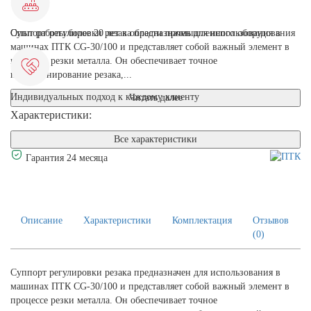
Суппорт регулировки резака предназначен для использования в
Опыт работы более 20 лет в области промышленного оборудования
машинах ПТК CG-30/100 и представляет собой важный элемент в
процессе резки металла. Он обеспечивает точное
позиционирование резака,...
Индивидуальных подход к каждому клиенту
Читать далее
Характеристики:
Все характеристики
Гарантия 24 месяца
Описание
Характеристики
Комплектация
Отзывов
(0)
Суппорт регулировки резака предназначен для использования в
машинах ПТК CG-30/100 и представляет собой важный элемент в
процессе резки металла. Он обеспечивает точное