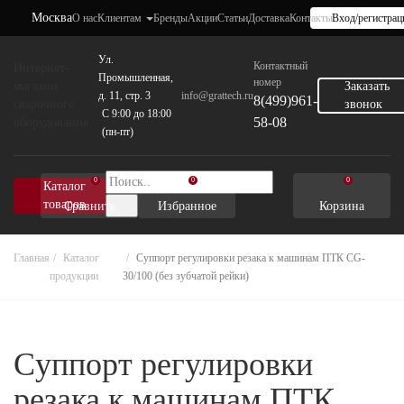
Москва
О нас
Клиентам
Бренды
Акции
Статьи
Доставка
Контакты
Вход/регистрац
Ул.
Контактный
Интернет-
Промышленная,
номер
магазин
Заказать
д. 11, стр. 3
info@grattech.ru
8(499)961-
сварочного
звонок
C 9:00 до 18:00
58-08
оборудования
(пн-пт)
0
0
0
Каталог
товаров
Сравнить
Избранное
Корзина
Главная
Каталог
Cуппорт регулировки резака к машинам ПТК CG-
продукции
30/100 (без зубчатой рейки)
Cуппорт регулировки
резака к машинам ПТК