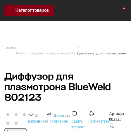
0
Каталог товаров
Главная
Каталог продукции
Расходные части CUT
Диффузор для плазмотрона Bl
Диффузор для
плазмотрона BlueWeld
802123
Артикул:
В
Добавить
802123
избранное
в сравнение
Задать
Распечатать
вопрос