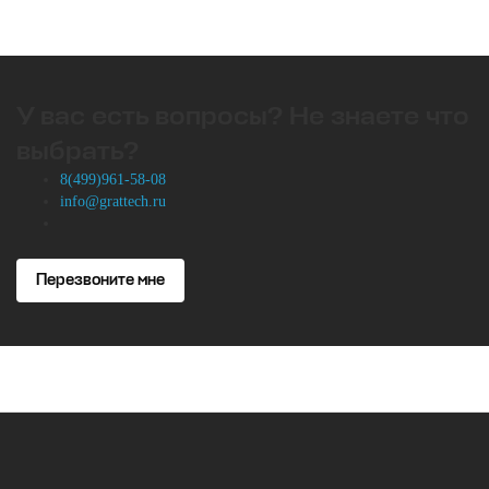
У вас есть вопросы? Не знаете что
выбрать?
8(499)961-58-08
info@grattech.ru
Перезвоните мне