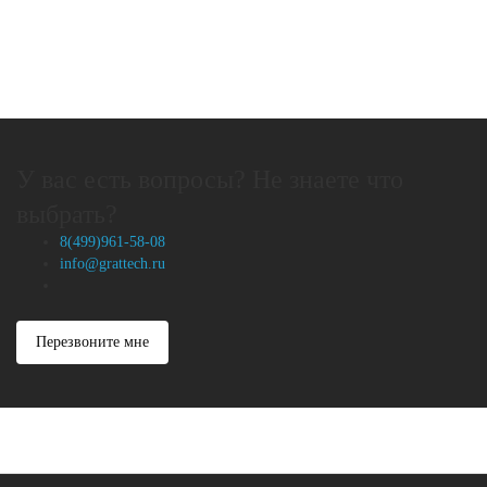
У вас есть вопросы? Не знаете что
выбрать?
8(499)961-58-08
info@grattech.ru
Перезвоните мне