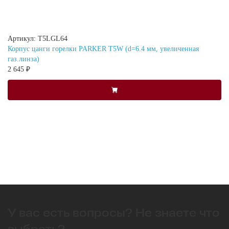
Артикул: T5LGL64
Корпус цанги горелки PARKER T5W (d=6.4 мм, увеличенная
газ.линза)
2 645 ₽
У вас есть вопросы? Не знаете что