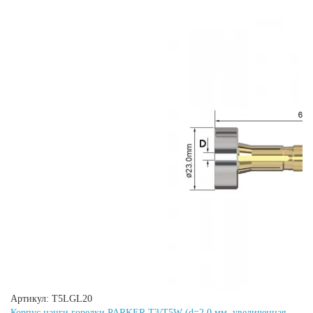
Артикул: T5LGL20
Корпус цанги горелки PARKER T3/T5W (d=2.0 мм, увеличенная