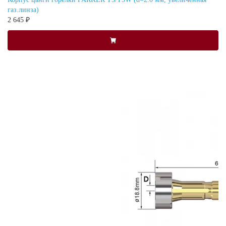
газ.линза)
2 645 ₽