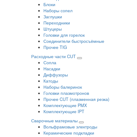
Блоки
Наборы сопел
Заглушки
Переходники
Штуцеры
Головки для горелок
Соединители быстросъёмные
Прочее TIG
Расходные части CUT
Сопла
Насадки
Диффузоры
Катоды
Наборы балеринок
Головки плазмотронов
Прочее CUT (плазменная резка)
Комплектующие PMX
Комплектующие IPT
Сварочные материалы
Вольфрамовые электроды
Керамические подкладки