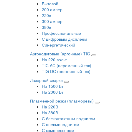
Бытовой
200 ампер
220в
300 ампер
380в
Профессиональные
С цифровым дисплеем
Синергетический
Аргонодуговые (аргонные) TIG
На 220 вольт
TIC AC (переменный ток)
TIG DC (постоянный ток)
Лазерной сварки
На 1500 Вт
На 2000 Вт
Плазменной резки (плазморезы)
На 220В
На 380В
С бесконтактным поджигом
С пневмоподжигом
С компрессором