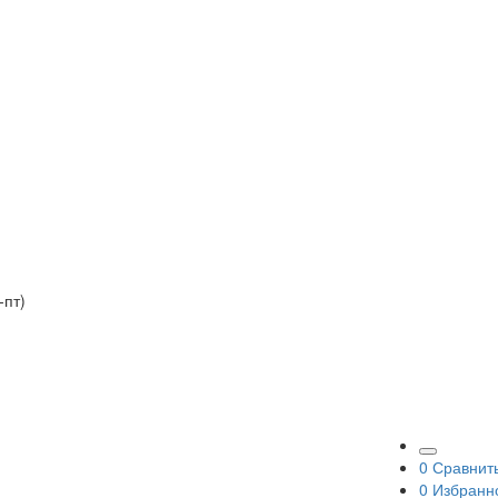
-пт)
0
Сравнит
0
Избранн