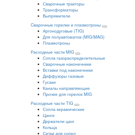
Сварочные тракторы
Трансформаторы
Выпрямители
Cварочные горелки и плазмотроны
Аргонодуговые (TIG)
Для полуавтоматов (MIG/MAG)
Плазмотроны
Расходные части MIG
Сопла газораспределительные
Сварочные наконечники
Вставки под наконечники
Диффузоры газовые
Гусаки
Каналы направляющие
Прочее для горелок MIG
Расходные части TIG
Сопла керамические
Цанги
Держатели цанг
Кольца
Сетки для сопел