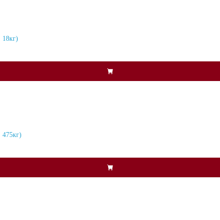
 18кг)
 475кг)