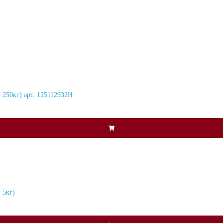
 250кг) арт. 125112932H
 5кг)