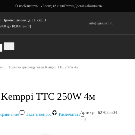
О нас
Клиентам
Бренды
Акции
Статьи
Доставка
Контакты
. Промышленная, д. 11, стр. 3
info@grattech.ru
9:00 до 18:00 (пн-пт)
оны
Горелка аргонодуговая Kemppi ТТС 250W 4м
я Kemppi ТТС 250W 4м
Артикул:
627025504
 сравнение
Задать вопрос
Распечатать