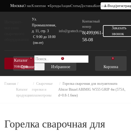
Москва
О нас
Клиентам
Бренды
Акции
Статьи
Доставка
Контакты
Вход/регистрац
Ул.
Контактный
Интернет-
Промышленная,
номер
магазин
Заказать
д. 11, стр. 3
info@grattech.ru
8(499)961-
сварочного
звонок
C 9:00 до 18:00
58-08
оборудования
(пн-пт)
0
0
0
Каталог
товаров
Сравнить
Избранное
Корзина
Главная
Cварочные
Горелка сварочная для полуавтомата
Каталог
горелки и
Abicor Binzel ABIMIG W555 GRIP 4м (575А,
продукции
плазмотроны
d=0.8-1.6мм)
Горелка сварочная для