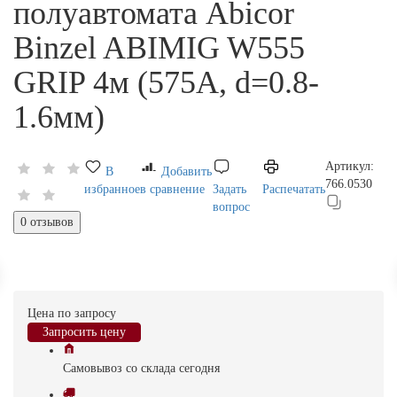
полуавтомата Abicor
Binzel ABIMIG W555
GRIP 4м (575А, d=0.8-
1.6мм)
Артикул:
В
Добавить
766.0530
избранное
в сравнение
Задать
Распечатать
вопрос
0 отзывов
Цена по запросу
Запросить цену
Самовывоз
со склада
cегодня