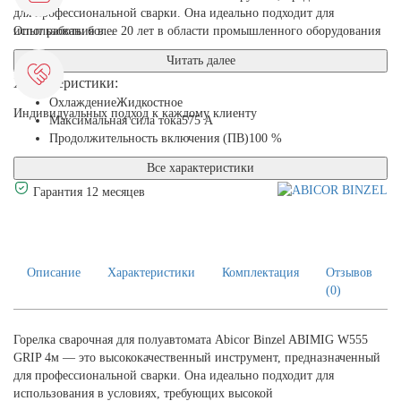
для профессиональной сварки. Она идеально подходит для
использования в...
Опыт работы более 20 лет в области промышленного оборудования
Читать далее
Характеристики:
Охлаждение
Жидкостное
Индивидуальных подход к каждому клиенту
Максимальная сила тока
575 А
Продолжительность включения (ПВ)
100 %
Все характеристики
Гарантия 12 месяцев
Описание
Характеристики
Комплектация
Отзывов
(0)
Горелка сварочная для полуавтомата Abicor Binzel ABIMIG W555
GRIP 4м — это высококачественный инструмент, предназначенный
для профессиональной сварки. Она идеально подходит для
использования в условиях, требующих высокой